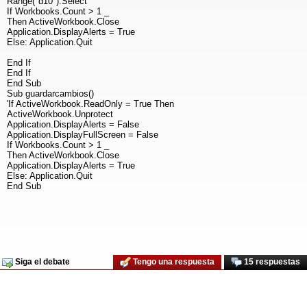
Range("d10").Select
If Workbooks.Count > 1 _
Then ActiveWorkbook.Close
Application.DisplayAlerts = True
Else: Application.Quit
End If
End If
End Sub
Sub guardarcambios()
'If ActiveWorkbook.ReadOnly = True Then
ActiveWorkbook.Unprotect
Application.DisplayAlerts = False
Application.DisplayFullScreen = False
If Workbooks.Count > 1 _
Then ActiveWorkbook.Close
Application.DisplayAlerts = True
Else: Application.Quit
End Sub
Siga el debate
Tengo una respuesta
15 respuestas