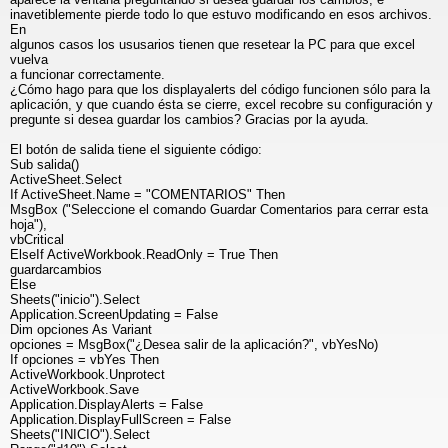
inavetiblemente pierde todo lo que estuvo modificando en esos archivos.
En
algunos casos los ususarios tienen que resetear la PC para que excel
vuelva
a funcionar correctamente.
¿Cómo hago para que los displayalerts del código funcionen sólo para la
aplicación, y que cuando ésta se cierre, excel recobre su configuración y
pregunte si desea guardar los cambios? Gracias por la ayuda.
El botón de salida tiene el siguiente código:
Sub salida()
ActiveSheet.Select
If ActiveSheet.Name = "COMENTARIOS" Then
MsgBox ("Seleccione el comando Guardar Comentarios para cerrar esta
hoja"),
vbCritical
ElseIf ActiveWorkbook.ReadOnly = True Then
guardarcambios
Else
Sheets("inicio").Select
Application.ScreenUpdating = False
Dim opciones As Variant
opciones = MsgBox("¿Desea salir de la aplicación?", vbYesNo)
If opciones = vbYes Then
ActiveWorkbook.Unprotect
ActiveWorkbook.Save
Application.DisplayAlerts = False
Application.DisplayFullScreen = False
Sheets("INICIO").Select