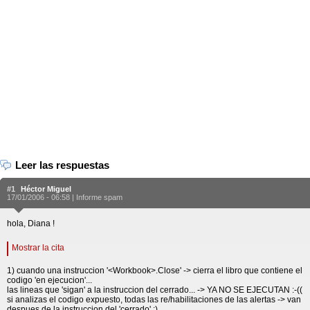
Leer las respuestas
#1
Héctor Miguel
17/01/2006 - 06:58 |
Informe spam
hola, Diana !
Mostrar la cita
1) cuando una instruccion '<Workbook>.Close' -> cierra el libro que contiene el
codigo 'en ejecucion'...
las lineas que 'sigan' a la instruccion del cerrado... -> YA NO SE EJECUTAN :-((
si analizas el codigo expuesto, todas las re/habilitaciones de las alertas -> van
despues de la instruccion del 'cerrado' ;)