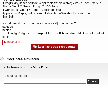
If MsgBox("¿Desea salir de la aplicación?", vbYesNo) = vbNo Then Exit Sub
Sheets("inicio").Select: Range("d10").Select
If Workbooks.Count = 1 Then Application.Quit
Application.DisplayFullScreen = False: ActiveWorkbook.Close True
End Sub
si cualquier duda [o informacion adicional]... comentas ?
saludos,
hector.
== el codigo 'original' de la exposicion ==> El boton de salida tiene el siguiente
codigo:
Mostrar la cita
Leer las otras respuestas
Preguntas similares
Problemas con una DLL y Excel
Busqueda sugerida :