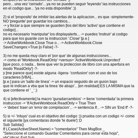
pero... una vez 'cerrado'... ya no se pueden seguir 'leyendo' las instrucciones
en el codigo que... 'ya no esta disponible' :))
2) si el 'proposito' de inhibir las alertas de la aplicacion... es que -simplemente-
NO 'pregunte' por guardar los cambios...
-> y forzar a que siempre se guarden [los del libro 'activo' que contiene el
codigo]...
no es necesario 'manipular' los displayalerts... -> puedes 'instruir' al codigo
para que los guarde con la instruccion '.Close' [p.e.]
-> ActiveWorkbook.Close True o... -> ActiveWorkbook.Close
SaveChanges:=True [o False] -?-
3) no me queda muy claro el 'por que' de algunas instrucciones...
-> como el 'Workbook.ReadOnly' <versus> 'ActiveWorkbook.Unprotect'
[que poco, o nada... tiene que ver la proteccion de libro con una apertura en
modo 'ReadOnly'] -?-
y [me parece que] existe alguna -ligera- 'confusion' con el uso de los
caracteres [VBA]...
[p.e.] para un 'salto de linea' -> un espacio seguido de un guion bajo
que le indican a vba que la linea 'de abajo'... [en realidad] ES LA MISMA que la
que contiene el ' _' ;)
4) si [efectivamente] la macro 'guradarcambios' -> tiene 'comentada' la primera
instruccion -> 'If ActiveWorkbook.ReadOnly = True Then
-> 'debes' traer un 'error de compilacion'... -> sentencia If... -> SIN un 'End If' -?-
5) si +/- 'intuyo' cual es el objetivo del codigo :)) prueba con un codigo +/- como
el siguiente [ya comentaras donde 'le duele'] :D
Sub Salida()
If LCase(ActiveSheet.Name) = "comentarios" Then MsgBox _
"Seleccione el comando Guardar Comentarios para cerrar esta hoja",
vbCritical: Exit Sub