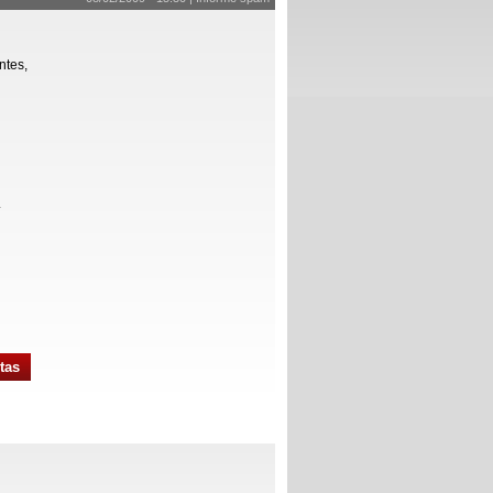
ntes,
.
tas