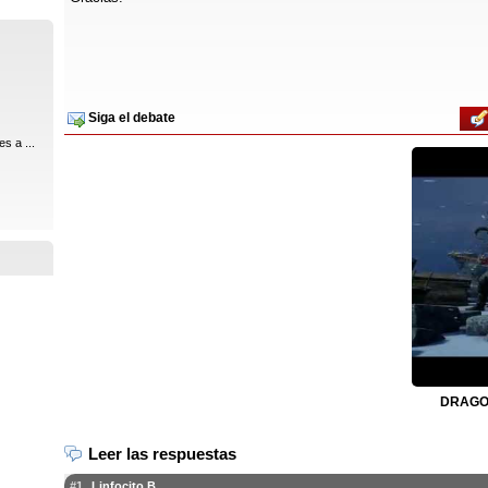
Siga el debate
s a ...
DRAGON
Leer las respuestas
#1
Linfocito B