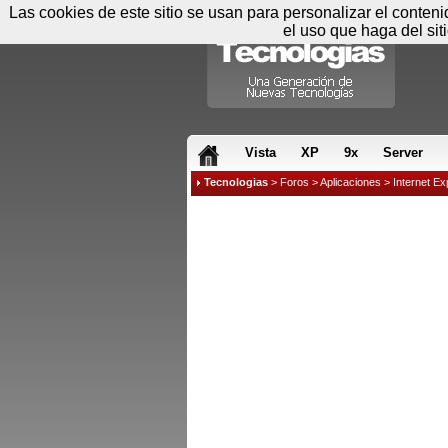
Las cookies de este sitio se usan para personalizar el conten
el uso que haga del sit
RSS & JS
Vista
XP
9x
Server
Tecnologias
>
Foros
>
Aplicaciones
>
Internet Ex