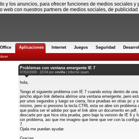
Viernes
ido y los anuncios, para ofrecer funciones de medios sociales y
io web con nuestros partners de medios sociales, de publicidad 
Office
Aplicaciones
Internet
Juegos
Seguridad
Desarro
plorer
Problemas con ventana emergente IE 7
07/02/2009 - 23:04 por
cevilla
|
Informe spam
hola,
Tengo el siguiente problema con IE 7 cuando estoy dentro de una
pincho algun link deberia abrirse una ventana emergente, pero est
por unos segundos y luego se cierra, hice pruebas en otras pc y 
mismo, pero si presiono la tecla CTRL esta se abre sin problema 
que podria ser el adobe por que el link abre un documento en pdf, 
descarte por que hice otra prueba, pero baje la version de IE 6 y 
sin problema, asi que me imagino que tiene que ver con la configu
7.
Ojala me puedan ayudar.
Gracias.