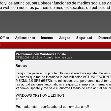
Viernes
ido y los anuncios, para ofrecer funciones de medios sociales y
io web con nuestros partners de medios sociales, de publicidad 
Office
Aplicaciones
Internet
Juegos
Seguridad
Desarro
es
Problemas con Windows Update
05/11/2006 - 18:23 por
Atomic
|
Informe spam
Buenas
Tengo, me parece, un problemilla con el windows update. Deben s
14 veces que me ha instalado la actualización ACTUALIZACI
MSXML 4.0 SP2 (95672). he reiniciado, etc. pero continúa el tema
las actualizaciones automáticas y siguen... siempre la misma lo m
Windows Update y me sale el enorme listado de esta actualizació
WINDOWS XP2 HOME EDITION
IE 7.
Pos nada más... quería saber si es normal... u no!!