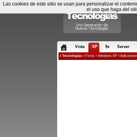
Las cookies de este sitio se usan para personalizar el conten
el uso que haga del sit
RSS & JS
Vista
XP
9x
Server
Tecnologias
>
Foros
>
Windows XP
>
Aplicacion