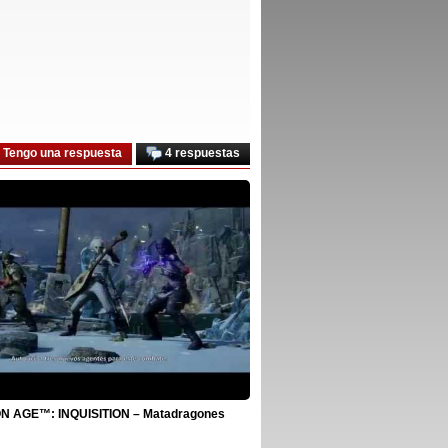
Tengo una respuesta
4 respuestas
 AGE™: INQUISITION – Matadragones