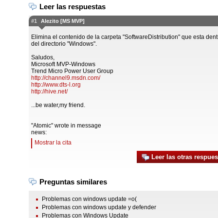
Leer las respuestas
#1
Alezito [MS MVP]
Elimina el contenido de la carpeta "SoftwareDistribution" que esta dent
del directorio "Windows".
Saludos,
Microsoft MVP-Windows
Trend Micro Power User Group
http://channel9.msdn.com/
http://www.dts-l.org
http://hive.net/
...be water,my friend.
"Atomic" wrote in message
news:
Mostrar la cita
Leer las otras respues
Preguntas similares
Problemas con windows update =o(
Problemas con windows update y defender
Problemas con Windows Update