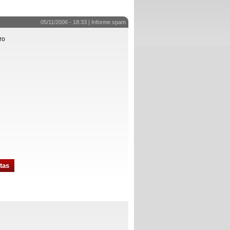
05/11/2006 - 18:33 |
Informe spam
ro
tas