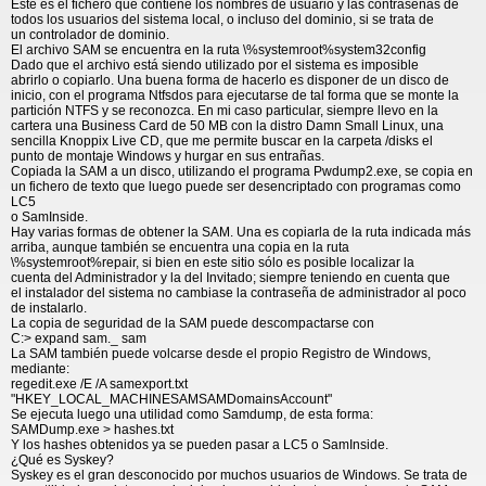
Este es el fichero que contiene los nombres de usuario y las contraseñas de
todos los usuarios del sistema local, o incluso del dominio, si se trata de
un controlador de dominio.
El archivo SAM se encuentra en la ruta \%systemroot%system32config
Dado que el archivo está siendo utilizado por el sistema es imposible
abrirlo o copiarlo. Una buena forma de hacerlo es disponer de un disco de
inicio, con el programa Ntfsdos para ejecutarse de tal forma que se monte la
partición NTFS y se reconozca. En mi caso particular, siempre llevo en la
cartera una Business Card de 50 MB con la distro Damn Small Linux, una
sencilla Knoppix Live CD, que me permite buscar en la carpeta /disks el
punto de montaje Windows y hurgar en sus entrañas.
Copiada la SAM a un disco, utilizando el programa Pwdump2.exe, se copia en
un fichero de texto que luego puede ser desencriptado con programas como
LC5
o SamInside.
Hay varias formas de obtener la SAM. Una es copiarla de la ruta indicada más
arriba, aunque también se encuentra una copia en la ruta
\%systemroot%repair, si bien en este sitio sólo es posible localizar la
cuenta del Administrador y la del Invitado; siempre teniendo en cuenta que
el instalador del sistema no cambiase la contraseña de administrador al poco
de instalarlo.
La copia de seguridad de la SAM puede descompactarse con
C:> expand sam._ sam
La SAM también puede volcarse desde el propio Registro de Windows,
mediante:
regedit.exe /E /A samexport.txt
"HKEY_LOCAL_MACHINESAMSAMDomainsAccount"
Se ejecuta luego una utilidad como Samdump, de esta forma:
SAMDump.exe > hashes.txt
Y los hashes obtenidos ya se pueden pasar a LC5 o SamInside.
¿Qué es Syskey?
Syskey es el gran desconocido por muchos usuarios de Windows. Se trata de