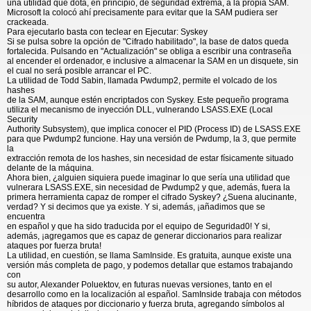
una utilidad que dota, en principio, de seguridad extrema, a la propia SAM.
Microsoft la colocó ahí precisamente para evitar que la SAM pudiera ser
crackeada.
Para ejecutarlo basta con teclear en Ejecutar: Syskey
Si se pulsa sobre la opción de "Cifrado habilitado", la base de datos queda
fortalecida. Pulsando en "Actualización" se obliga a escribir una contraseña
al encender el ordenador, e inclusive a almacenar la SAM en un disquete, sin
el cual no será posible arrancar el PC.
La utilidad de Todd Sabin, llamada Pwdump2, permite el volcado de los
hashes
de la SAM, aunque estén encriptados con Syskey. Este pequeño programa
utiliza el mecanismo de inyección DLL, vulnerando LSASS.EXE (Local
Security
Authority Subsystem), que implica conocer el PID (Process ID) de LSASS.EXE
para que Pwdump2 funcione. Hay una versión de Pwdump, la 3, que permite
la
extracción remota de los hashes, sin necesidad de estar físicamente situado
delante de la máquina.
Ahora bien, ¿alguien siquiera puede imaginar lo que sería una utilidad que
vulnerara LSASS.EXE, sin necesidad de Pwdump2 y que, además, fuera la
primera herramienta capaz de romper el cifrado Syskey? ¿Suena alucinante,
verdad? Y si decimos que ya existe. Y si, además, ¡añadimos que se
encuentra
en español y que ha sido traducida por el equipo de Seguridad0! Y si,
además, ¡agregamos que es capaz de generar diccionarios para realizar
ataques por fuerza bruta!
La utilidad, en cuestión, se llama SamInside. Es gratuita, aunque existe una
versión más completa de pago, y podemos detallar que estamos trabajando
con
su autor, Alexander Poluektov, en futuras nuevas versiones, tanto en el
desarrollo como en la localización al español. SamInside trabaja con métodos
híbridos de ataques por diccionario y fuerza bruta, agregando símbolos al