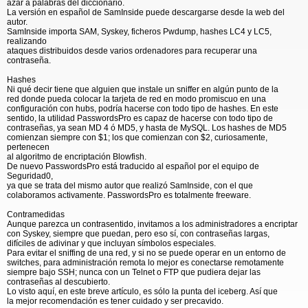
azar a palabras del diccionario.
La versión en español de SamInside puede descargarse desde la web del
autor.
SamInside importa SAM, Syskey, ficheros Pwdump, hashes LC4 y LC5,
realizando
ataques distribuidos desde varios ordenadores para recuperar una
contraseña.
Hashes
Ni qué decir tiene que alguien que instale un sniffer en algún punto de la
red donde pueda colocar la tarjeta de red en modo promiscuo en una
configuración con hubs, podría hacerse con todo tipo de hashes. En este
sentido, la utilidad PasswordsPro es capaz de hacerse con todo tipo de
contraseñas, ya sean MD 4 ó MD5, y hasta de MySQL. Los hashes de MD5
comienzan siempre con $1; los que comienzan con $2, curiosamente,
pertenecen
al algoritmo de encriptación Blowfish.
De nuevo PasswordsPro está traducido al español por el equipo de
Seguridad0,
ya que se trata del mismo autor que realizó SamInside, con el que
colaboramos activamente. PasswordsPro es totalmente freeware.
Contramedidas
Aunque parezca un contrasentido, invitamos a los administradores a encriptar
con Syskey, siempre que puedan, pero eso sí, con contraseñas largas,
difíciles de adivinar y que incluyan símbolos especiales.
Para evitar el sniffing de una red, y si no se puede operar en un entorno de
switches, para administración remota lo mejor es conectarse remotamente
siempre bajo SSH; nunca con un Telnet o FTP que pudiera dejar las
contraseñas al descubierto.
Lo visto aquí, en este breve artículo, es sólo la punta del iceberg. Así que
la mejor recomendación es tener cuidado y ser precavido.