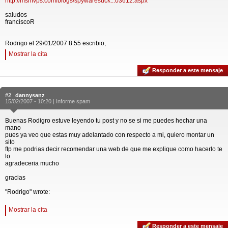
http://msmvps.com/blogs/spywaresuck...03612.aspx
saludos
franciscoR
Rodrigo el 29/01/2007 8:55 escribio,
Mostrar la cita
Responder a este mensaje
#2
dannysanz
15/02/2007 - 10:20 |
Informe spam
Buenas Rodigro estuve leyendo tu post y no se si me puedes hechar una
mano
pues ya veo que estas muy adelantado con respecto a mi, quiero montar un
sito
ftp me podrias decir recomendar una web de que me explique como hacerlo te
lo
agradeceria mucho
gracias
"Rodrigo" wrote:
Mostrar la cita
Responder a este mensaje