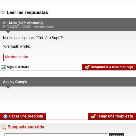
Leer las respuestas
#1
Marc [MVP Windows]
04/05/2004 - 09:08 |
Informe spam
No te sale si pulsas "Crlt+Alt+Supr"?
"gremadi" wrote:
Mostrar la cita
Siga el debate
Responder a este mensaje
Ads by Google
Hacer una pregunta
Tengo una respuesta
Busqueda sugerida