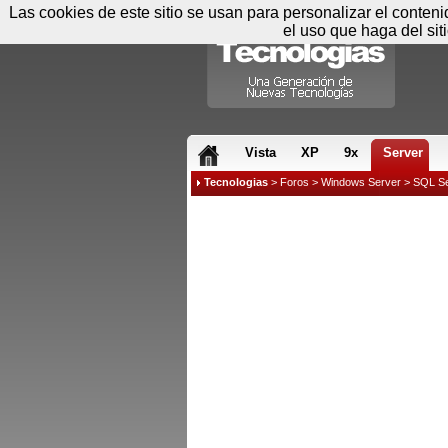
Las cookies de este sitio se usan para personalizar el conten
el uso que haga del sit
RSS & JS
Vista
XP
9x
Server
Tecnologias
>
Foros
>
Windows Server
>
SQL Se