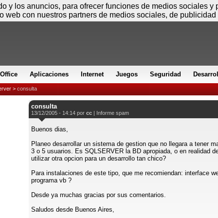
Viernes
ido y los anuncios, para ofrecer funciones de medios sociales y
io web con nuestros partners de medios sociales, de publicidad 
Office
Aplicaciones
Internet
Juegos
Seguridad
Desarro
rver
>
consulta
consulta
13/12/2005 - 14:14 por
cc
|
Informe spam
Buenos dias,
Planeo desarrollar un sistema de gestion que no llegara a tener m
3 o 5 usuarios. Es SQLSERVER la BD apropiada, o en realidad de
utilizar otra opcion para un desarrollo tan chico?
Para instalaciones de este tipo, que me recomiendan: interface w
programa vb ?
Desde ya muchas gracias por sus comentarios.
Saludos desde Buenos Aires,