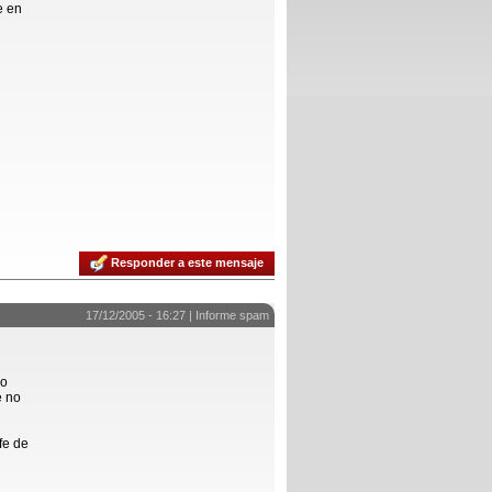
e en
Responder a este mensaje
17/12/2005 - 16:27 |
Informe spam
 o
e no
fe de