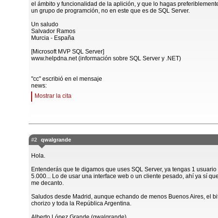
el ámbito y funcionalidad de la aplición, y que lo hagas preferiblement
un grupo de programción, no en este que es de SQL Server.
Un saludo
Salvador Ramos
Murcia - España
[Microsoft MVP SQL Server]
www.helpdna.net (información sobre SQL Server y .NET)
"cc" escribió en el mensaje
news:
Mostrar la cita
#2
qwalgrande
Hola.
Entenderás que te digamos que uses SQL Server, ya tengas 1 usuario
5.000... Lo de usar una interface web o un cliente pesado, ahí ya sí qu
me decanto.
Saludos desde Madrid, aunque echando de menos Buenos Aires, el bi
chorizo y toda la República Argentina.
Alberto López Grande (qwalgrande)