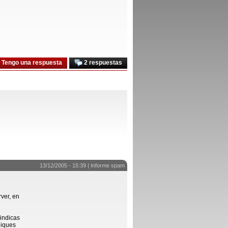
Tengo una respuesta
2 respuestas
13/12/2005 - 15:39 |
Informe spam
ver, en
 indicas
diques