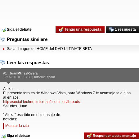
Siga el debate
Tengo una respuesta
1 respuesta
Preguntas similare
Sacar Imagen de HOME del DVD ULTIMATE BETA
Leer las respuestas
#1
JuanMtnezRivera
17/02/2010 - 13:50 |
Informe spam
Alexa:
El presente foro es de Windows Vista, para Windows 7 te aconsejo te dirijas
al enlace:
http://social.technet.microsoft.com...es/threads
Saludos. Juan
" Alexa" escribió en el mensaje de
noticias:
Mostrar la cita
Siga el debate
Responder a este mensaje