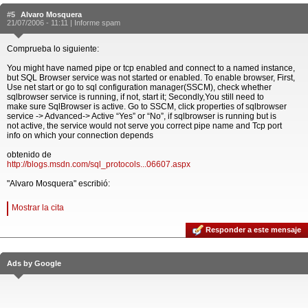
#5
Alvaro Mosquera
21/07/2006 - 11:11 |
Informe spam
Comprueba lo siguiente:
You might have named pipe or tcp enabled and connect to a named instance,
but SQL Browser service was not started or enabled. To enable browser, First,
Use net start or go to sql configuration manager(SSCM), check whether
sqlbrowser service is running, if not, start it; Secondly,You still need to
make sure SqlBrowser is active. Go to SSCM, click properties of sqlbrowser
service -> Advanced-> Active “Yes” or “No”, if sqlbrowser is running but is
not active, the service would not serve you correct pipe name and Tcp port
info on which your connection depends
obtenido de
http://blogs.msdn.com/sql_protocols...06607.aspx
"Alvaro Mosquera" escribió:
Mostrar la cita
Responder a este mensaje
Ads by Google