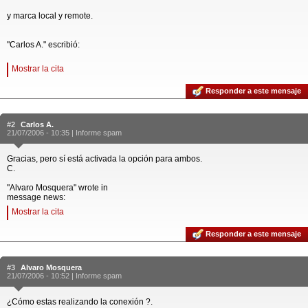
y marca local y remote.
"Carlos A." escribió:
Mostrar la cita
Responder a este mensaje
#2
Carlos A.
21/07/2006 - 10:35 |
Informe spam
Gracias, pero sí está activada la opción para ambos.
C.
"Alvaro Mosquera" wrote in
message news:
Mostrar la cita
Responder a este mensaje
#3
Alvaro Mosquera
21/07/2006 - 10:52 |
Informe spam
¿Cómo estas realizando la conexión ?.