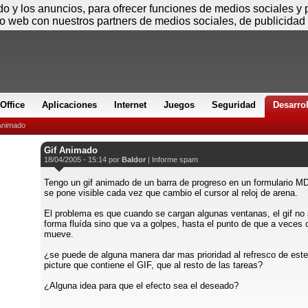
Domingo
ido y los anuncios, para ofrecer funciones de medios sociales y
io web con nuestros partners de medios sociales, de publicidad 
Office
Aplicaciones
Internet
Juegos
Seguridad
Desarro
 Animado
Gif Animado
18/04/2005 - 15:14 por
Baldor
|
Informe spam
Tengo un gif animado de un barra de progreso en un formulario MD
se pone visible cada vez que cambio el cursor al reloj de arena.
El problema es que cuando se cargan algunas ventanas, el gif no
forma fluída sino que va a golpes, hasta el punto de que a veces 
mueve.
¿se puede de alguna manera dar mas prioridad al refresco de este
picture que contiene el GIF, que al resto de las tareas?
¿Alguna idea para que el efecto sea el deseado?