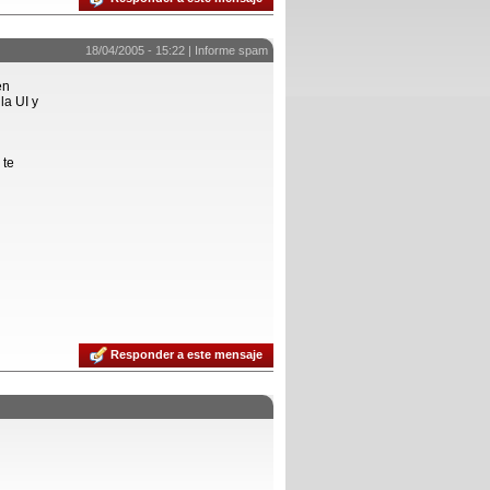
18/04/2005 - 15:22 |
Informe spam
en
la UI y
 te
Responder a este mensaje