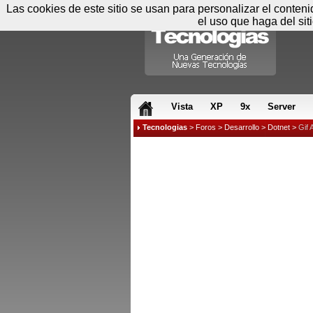
Las cookies de este sitio se usan para personalizar el conten
el uso que haga del sit
RSS & JS
Vista
XP
9x
Server
Tecnologias
>
Foros
>
Desarrollo
>
Dotnet
>
Gif