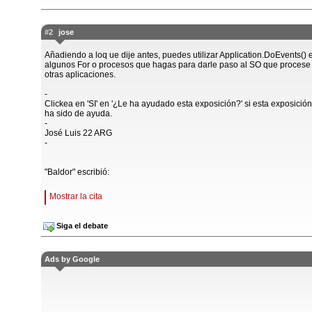
#2
jose
Añadiendo a loq ue dije antes, puedes utilizar Application.DoEvents() 
algunos For o procesos que hagas para darle paso al SO que procese 
otras aplicaciones.
-
Clickea en 'SI' en '¿Le ha ayudado esta exposición?' si esta exposición
ha sido de ayuda.
-
José Luis 22 ARG
-
"Baldor" escribió:
Mostrar la cita
Siga el debate
Ads by Google