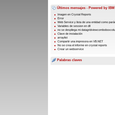
Últimos mensajes - Powered by IBM
Imagen en Crystal Reports
Error
Web Service y lista de una entidad como par
Variables de session en dll
no se despliega mi datagridviewcomboboxcol
Clave de instalación
arraylist
Compartir una impresora en VB.NET
No se crea el informe en crystal reports
Crear un webservice
Palabras claves