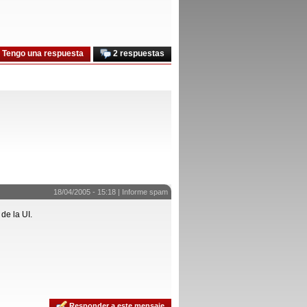
Tengo una respuesta
2 respuestas
18/04/2005 - 15:18 |
Informe spam
de la UI.
Responder a este mensaje