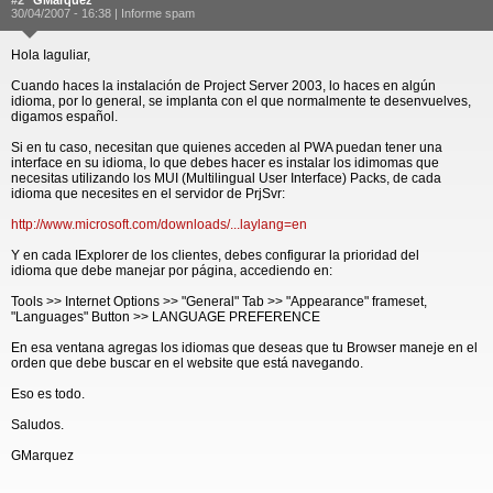
#2
GMarquez
30/04/2007 - 16:38 |
Informe spam
Hola Iaguliar,
Cuando haces la instalación de Project Server 2003, lo haces en algún
idioma, por lo general, se implanta con el que normalmente te desenvuelves,
digamos español.
Si en tu caso, necesitan que quienes acceden al PWA puedan tener una
interface en su idioma, lo que debes hacer es instalar los idimomas que
necesitas utilizando los MUI (Multilingual User Interface) Packs, de cada
idioma que necesites en el servidor de PrjSvr:
http://www.microsoft.com/downloads/...laylang=en
Y en cada IExplorer de los clientes, debes configurar la prioridad del
idioma que debe manejar por página, accediendo en:
Tools >> Internet Options >> "General" Tab >> "Appearance" frameset,
"Languages" Button >> LANGUAGE PREFERENCE
En esa ventana agregas los idiomas que deseas que tu Browser maneje en el
orden que debe buscar en el website que está navegando.
Eso es todo.
Saludos.
GMarquez