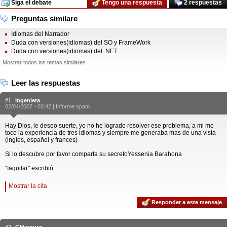
Siga el debate
Tengo una respuesta
2 respuestas
Preguntas similare
Idiomas del Narrador
Duda con versiones(idiomas) del SO y FrameWork
Duda con versiones(idiomas) del .NET
Mostrar todos los temas similares
Leer las respuestas
#1
Ingeniera
02/04/2007 - 03:42 |
Informe spam
Hay Dios, le deseo suerte, yo no he logrado resolver ese problema, a mi me
toco la experiencia de tres idiomas y siempre me generaba mas de una vista
(ingles, español y frances)
Si lo descubre por favor comparta su secretoYessenia Barahona
"Iaguilar" escribió:
Mostrar la cita
Responder a este mensaje