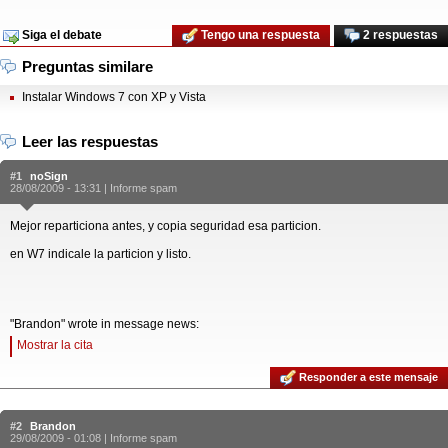
Siga el debate
Tengo una respuesta
2 respuestas
Preguntas similare
Instalar Windows 7 con XP y Vista
Leer las respuestas
#1
noSign
28/08/2009 - 13:31 |
Informe spam
Mejor reparticiona antes, y copia seguridad esa particion.
en W7 indicale la particion y listo.
"Brandon" wrote in message news:
Mostrar la cita
Responder a este mensaje
#2
Brandon
29/08/2009 - 01:08 |
Informe spam