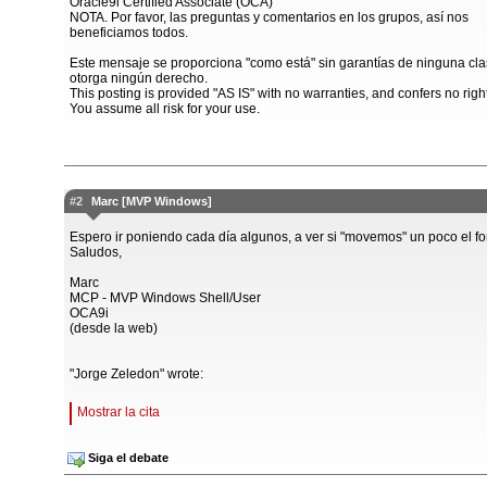
Oracle9i Certified Associate (OCA)
NOTA. Por favor, las preguntas y comentarios en los grupos, así nos
beneficiamos todos.
Este mensaje se proporciona "como está" sin garantías de ninguna cla
otorga ningún derecho.
This posting is provided "AS IS" with no warranties, and confers no righ
You assume all risk for your use.
#2
Marc [MVP Windows]
Espero ir poniendo cada día algunos, a ver si "movemos" un poco el for
Saludos,
Marc
MCP - MVP Windows Shell/User
OCA9i
(desde la web)
"Jorge Zeledon" wrote:
Mostrar la cita
Siga el debate