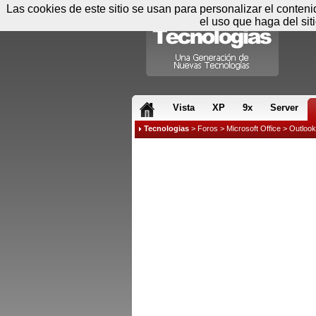
Las cookies de este sitio se usan para personalizar el conten
el uso que haga del sit
RSS & JS
Vista
XP
9x
Server
Tecnologias
>
Foros
>
Microsoft Office
>
Outloo