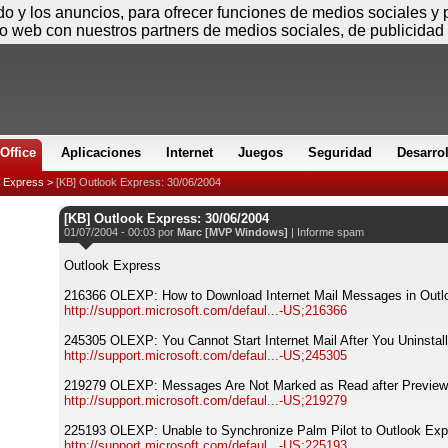
Viernes
ido y los anuncios, para ofrecer funciones de medios sociales y
io web con nuestros partners de medios sociales, de publicidad 
Office
Aplicaciones
Internet
Juegos
Seguridad
Desarro
k Express
>
[KB] Outlook Express: 30/06/2004
[KB] Outlook Express: 30/06/2004
01/07/2004 - 00:03 por
Marc [MVP Windows]
|
Informe spam
Outlook Express
216366 OLEXP: How to Download Internet Mail Messages in Outl
http://support.microsoft.com/defaul...-US;216366
245305 OLEXP: You Cannot Start Internet Mail After You Uninstal
http://support.microsoft.com/defaul...-US;245305
219279 OLEXP: Messages Are Not Marked as Read after Preview
http://support.microsoft.com/defaul...-US;219279
225193 OLEXP: Unable to Synchronize Palm Pilot to Outlook Exp
http://support.microsoft.com/defaul...-US;225193