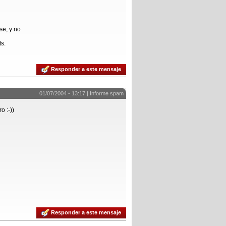
se, y no
ts.
Responder a este mensaje
01/07/2004 - 13:17 |
Informe spam
o :-))
Responder a este mensaje