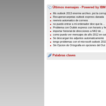
Últimos mensajes - Powered by IBM
Ms outlook 2013 enorme archivo .pst la corru
Recuperarcarpetas outlook express danada
reenvio aotomatico de correos
no puedo entrar a mi ordenador dice que la ...
Problema con Outlok express con horario y fe
importar historial de direcciones a NK2 de ...
como puedo ver mensajes de año 2012 en outl
Se descargan los adjuntos automaticamente
tengo problemas con el microsoft outlook 201
Sin Opcion de Ortografia en opciones del Out 
Palabras claves