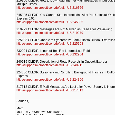
216366 OLEXP: How to Download Internet Mail Messages in Outlook 
Multiple Times
http://support.microsoft.com/defaul...-US;216366
245305 OLEXP: You Cannot Start Internet Mail After You Uninstall Outl
Express 5.01
http://support.microsoft.com/defaul...-US;245305
219279 OLEXP: Messages Are Not Marked as Read after Previewing
http://support.microsoft.com/defaul...-US;219279
225193 OLEXP: Unable to Synchronize Palm Pilot to Outlook Express 
http://support.microsoft.com/defaul...-US;225193
232904 OLEXP: Import of Text File Ignores Last Field
http://support.microsoft.com/defaul...-US;232904
240915 OLEXP: Description of Read Receipts in Outlook Express
http://support.microsoft.com/defaul...-US;240915
224356 OLEXP: Stationery with Scrolling Background Flashes in Outlo
Express
http://support.microsoft.com/defaul...-US;224356
217312 OLEXP: E-Mail Messages Are Lost after Power Supply Is Interr
http://support.microsoft.com/defaul...-US;217312
Saludos,
Marc
MCP - MVP Windows Shell/User