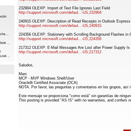
232904 OLEXP: Import of Text File Ignores Last Field
http://support.microsoft.com/defaul...-US;232904
pción
240915 OLEXP: Description of Read Receipts in Outlook Express
http://support.microsoft.com/defaul...-US;240915
cha ...
224356 OLEXP: Stationery with Scrolling Background Flashes in 
http://support.microsoft.com/defaul...-US;224356
ook ...
217312 OLEXP: E-Mail Messages Are Lost after Power Supply Is 
0
http://support.microsoft.com/defaul...-US;217312
Look ...
Saludos,
Marc
MCP - MVP Windows Shell/User
Oracle9i Certified Associate (OCA)
NOTA. Por favor, las preguntas y comentarios en los grupos, así 
Este mensaje se proporciona "como está" sin garantías de ninguna
This posting is provided "AS IS" with no warranties, and confers no