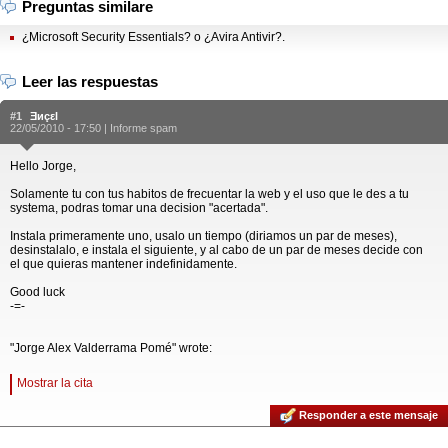
Preguntas similare
¿Microsoft Security Essentials? o ¿Avira Antivir?.
Leer las respuestas
#1
Ǝиçεl
22/05/2010 - 17:50 |
Informe spam
Hello Jorge,
Solamente tu con tus habitos de frecuentar la web y el uso que le des a tu
systema, podras tomar una decision "acertada".
Instala primeramente uno, usalo un tiempo (diriamos un par de meses),
desinstalalo, e instala el siguiente, y al cabo de un par de meses decide con
el que quieras mantener indefinidamente.
Good luck
-=-
"Jorge Alex Valderrama Pomé" wrote:
Mostrar la cita
Responder a este mensaje