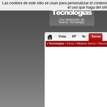
Las cookies de este sitio se usan para personalizar el conten
el uso que haga del sit
RSS & JS
Vista
XP
9x
Server
Tecnologias
>
Foros
>
Windows Server
>
Discus