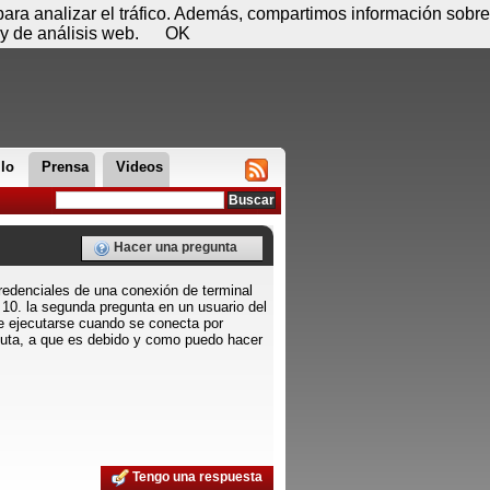
 07 de agosto - 14:42
Registrar
Conectar
 para analizar el tráfico. Además, compartimos información sobre
y de análisis web.
OK
llo
Prensa
Videos
Hacer una pregunta
redenciales de una conexión de terminal
10. la segunda pregunta en un usuario del
e ejecutarse cuando se conecta por
ecuta, a que es debido y como puedo hacer
Tengo una respuesta