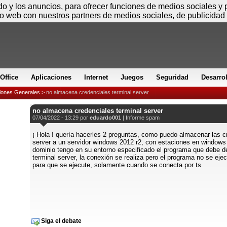
Viernes
ido y los anuncios, para ofrecer funciones de medios sociales y
io web con nuestros partners de medios sociales, de publicidad 
Office
Aplicaciones
Internet
Juegos
Seguridad
Desarro
iones Generales
>
no almacena credenciales terminal server
no almacena credenciales terminal server
07/04/2022 - 13:29 por
eduardo001
|
Informe spam
¡ Hola ! quería hacerles 2 preguntas, como puedo almacenar las c
server a un servidor windows 2012 r2, con estaciones en windows 
dominio tengo en su entorno especificado el programa que debe d
terminal server, la conexión se realiza pero el programa no se ej
para que se ejecute, solamente cuando se conecta por ts
Siga el debate