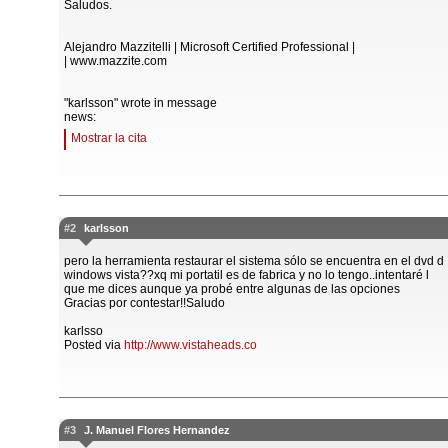
Saludos.
Alejandro Mazzitelli | Microsoft Certified Professional |
| www.mazzite.com
"karlsson" wrote in message
news:
Mostrar la cita
#2
karlsson
pero la herramienta restaurar el sistema sólo se encuentra en el dvd d
windows vista??xq mi portatil es de fabrica y no lo tengo..intentaré l
que me dices aunque ya probé entre algunas de las opciones
Gracias por contestar!!Saludo
karlsso
Posted via
http://www.vistaheads.co
#3
J. Manuel Flores Hernandez