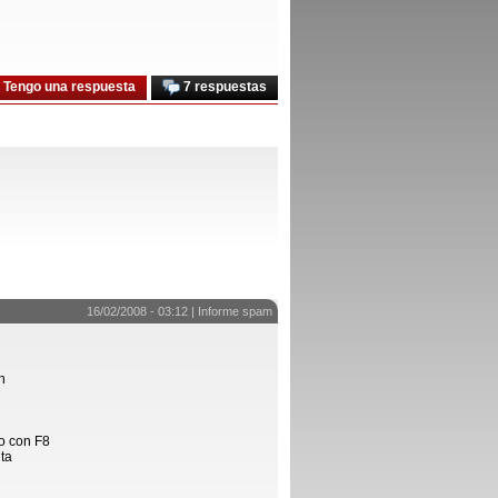
Tengo una respuesta
7 respuestas
16/02/2008 - 03:12 |
Informe spam
n
o con F8
ta