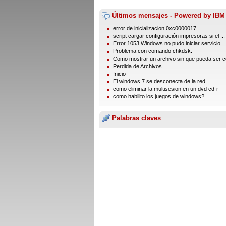
Últimos mensajes - Powered by IBM
error de inicializacion 0xc0000017
script cargar configuración impresoras si el ...
Error 1053 Windows no pudo iniciar servicio ..
Problema con comando chkdsk.
Como mostrar un archivo sin que pueda ser co
Perdida de Archivos
Inicio
El windows 7 se desconecta de la red ...
como eliminar la multisesion en un dvd cd-r
como habilito los juegos de windows?
Palabras claves