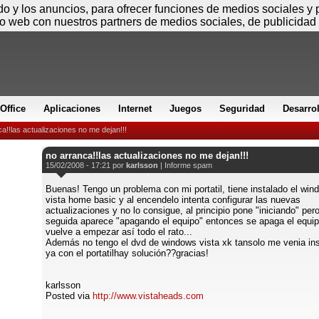
Sábado
ido y los anuncios, para ofrecer funciones de medios sociales y
io web con nuestros partners de medios sociales, de publicidad 
Office
Aplicaciones
Internet
Juegos
Seguridad
Desarro
a!!las actualizaciones no me dejan!!!
no arranca!!las actualizaciones no me dejan!!!
15/02/2008 - 17:21 por
karlsson
|
Informe spam
Buenas! Tengo un problema con mi portatil, tiene instalado el win
vista home basic y al encendelo intenta configurar las nuevas
actualizaciones y no lo consigue, al principio pone "iniciando" per
seguida aparece "apagando el equipo" entonces se apaga el equip
vuelve a empezar así todo el rato...
Además no tengo el dvd de windows vista xk tansolo me venia in
ya con el portatilhay solución??gracias!
karlsson
Posted via
http://www.vistaheads.com