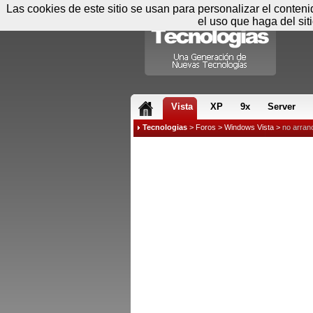
Las cookies de este sitio se usan para personalizar el conten
el uso que haga del sit
RSS & JS
Vista
XP
9x
Server
Tecnologias
>
Foros
>
Windows Vista
>
no arranc