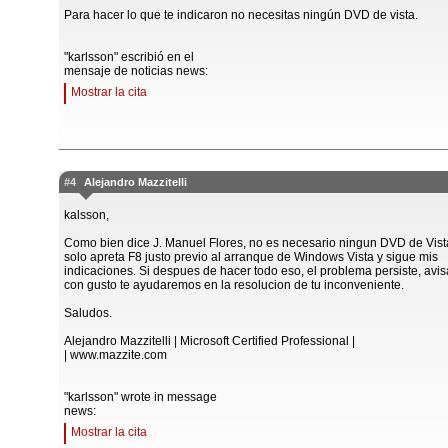
Para hacer lo que te indicaron no necesitas ningún DVD de vista.
"karlsson" escribió en el
mensaje de noticias news:
Mostrar la cita
#4
Alejandro Mazzitelli
kalsson,
Como bien dice J. Manuel Flores, no es necesario ningun DVD de Vist
solo apreta F8 justo previo al arranque de Windows Vista y sigue mis
indicaciones. Si despues de hacer todo eso, el problema persiste, avi
con gusto te ayudaremos en la resolucion de tu inconveniente.
Saludos.
Alejandro Mazzitelli | Microsoft Certified Professional |
| www.mazzite.com
"karlsson" wrote in message
news:
Mostrar la cita