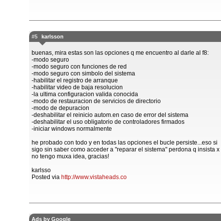
#5
karlsson
buenas, mira estas son las opciones q me encuentro al darle al f8:
-modo seguro
-modo seguro con funciones de red
-modo seguro con simbolo del sistema
-habilitar el registro de arranque
-habilitar video de baja resolucion
-la ultima configuracion valida conocida
-modo de restauracion de servicios de directorio
-modo de depuracion
-deshabilitar el reinicio autom.en caso de error del sistema
-deshabilitar el uso obligatorio de controladores firmados
-iniciar windows normalmente
he probado con todo y en todas las opciones el bucle persiste...eso si
sigo sin saber como acceder a "reparar el sistema" perdona q insista x
no tengo muxa idea, gracias!
karlsso
Posted via
http://www.vistaheads.co
Ads by Google