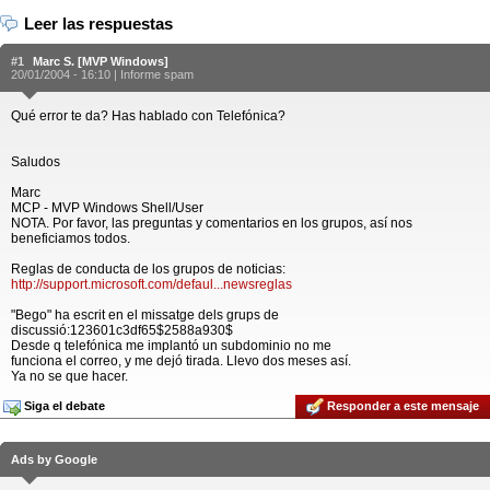
Leer las respuestas
#1
Marc S. [MVP Windows]
20/01/2004 - 16:10 |
Informe spam
Qué error te da? Has hablado con Telefónica?
Saludos
Marc
MCP - MVP Windows Shell/User
NOTA. Por favor, las preguntas y comentarios en los grupos, así nos
beneficiamos todos.
Reglas de conducta de los grupos de noticias:
http://support.microsoft.com/defaul...newsreglas
"Bego" ha escrit en el missatge dels grups de
discussió:123601c3df65$2588a930$
Desde q telefónica me implantó un subdominio no me
funciona el correo, y me dejó tirada. Llevo dos meses así.
Ya no se que hacer.
Siga el debate
Responder a este mensaje
Ads by Google