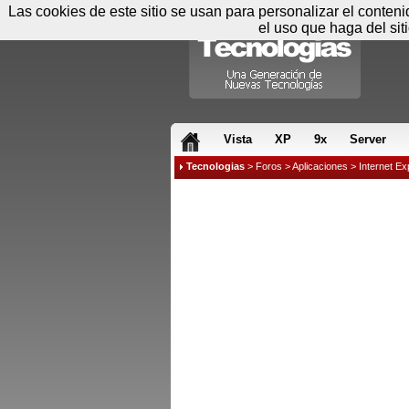
Las cookies de este sitio se usan para personalizar el conten
el uso que haga del sit
RSS & JS
Vista
XP
9x
Server
Tecnologias
>
Foros
>
Aplicaciones
>
Internet Ex