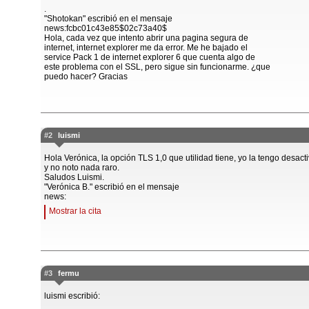
.
"Shotokan" escribió en el mensaje
news:fcbc01c43e85$02c73a40$
Hola, cada vez que intento abrir una pagina segura de
internet, internet explorer me da error. Me he bajado el
service Pack 1 de internet explorer 6 que cuenta algo de
este problema con el SSL, pero sigue sin funcionarme. ¿que
puedo hacer? Gracias
#2
luismi
Hola Verónica, la opción TLS 1,0 que utilidad tiene, yo la tengo desact
y no noto nada raro.
Saludos Luismi.
"Verónica B." escribió en el mensaje
news:
Mostrar la cita
#3
fermu
luismi escribió: