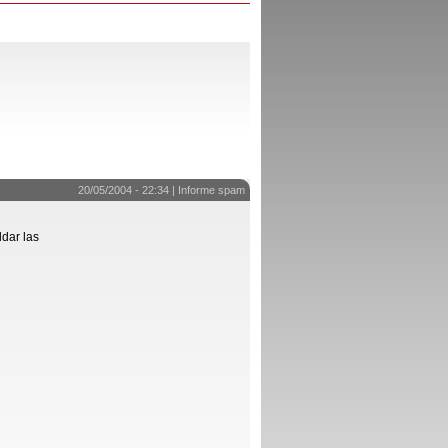
20/05/2004 - 22:34 |
Informe spam
dar las