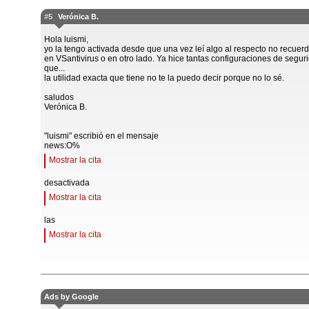
#5
Verónica B.
Hola luismi,
yo la tengo activada desde que una vez leí algo al respecto no recuerd
en VSantivirus o en otro lado. Ya hice tantas configuraciones de segur
que...
la utilidad exacta que tiene no te la puedo decir porque no lo sé.
saludos
Verónica B.
"luismi" escribió en el mensaje
news:O%
Mostrar la cita
desactivada
Mostrar la cita
las
Mostrar la cita
Ads by Google