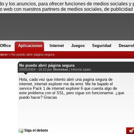
Jueves
ido y los anuncios, para ofrecer funciones de medios sociales y
io web con nuestros partners de medios sociales, de publicidad 
Office
Aplicaciones
Internet
Juegos
Seguridad
Desarro
plorer
>
No puedo abrir página segura
No puedo abrir página segura
20/05/2004 - 18:10 por
Shotokan
|
Informe spam
Hola, cada vez que intento abrir una pagina segura de
internet, internet explorer me da error. Me he bajado el
service Pack 1 de internet explorer 6 que cuenta algo de
este problema con el SSL, pero sigue sin funcionarme. ¿que
puedo hacer? Gracias
Siga el debate