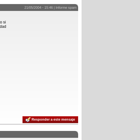
21/05/2004 - 15:46 |
Informe spam
o si
idad
Responder a este mensaje