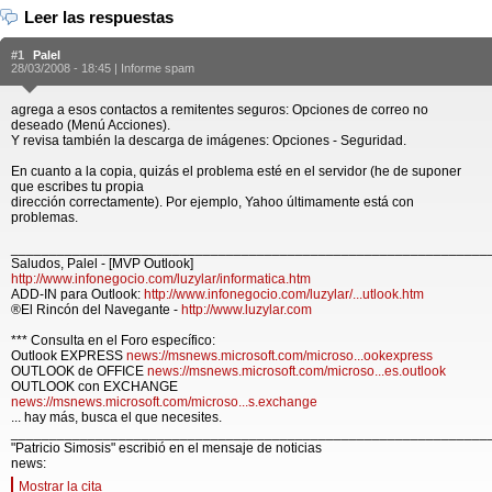
Leer las respuestas
#1
Palel
28/03/2008 - 18:45 |
Informe spam
agrega a esos contactos a remitentes seguros: Opciones de correo no
deseado (Menú Acciones).
Y revisa también la descarga de imágenes: Opciones - Seguridad.
En cuanto a la copia, quizás el problema esté en el servidor (he de suponer
que escribes tu propia
dirección correctamente). Por ejemplo, Yahoo últimamente está con
problemas.
______________________________________________________________
Saludos, Palel - [MVP Outlook]
http://www.infonegocio.com/luzylar/informatica.htm
ADD-IN para Outlook:
http://www.infonegocio.com/luzylar/...utlook.htm
®El Rincón del Navegante -
http://www.luzylar.com
*** Consulta en el Foro específico:
Outlook EXPRESS
news://msnews.microsoft.com/microso...ookexpress
OUTLOOK de OFFICE
news://msnews.microsoft.com/microso...es.outlook
OUTLOOK con EXCHANGE
news://msnews.microsoft.com/microso...s.exchange
... hay más, busca el que necesites.
______________________________________________________________
"Patricio Simosis" escribió en el mensaje de noticias
news:
Mostrar la cita