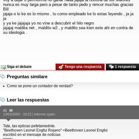
nunca es muy larga pero a pesar de tanto pedo y rencor muchas gracias
Bill
jajaja o lo ke es lo mismo , tu como empleado ke lo estas leyendo , ja ja
ja
y ya ke jajajaja yo no vine a descubrir el hilo negro
jajajaj maldita net , maldito w2 , y maldito sea kien este ahi en contra de
su ideologia .
Siga el debate
Tengo una respuesta
1 respuesta
Preguntas similare
Como se pone un contador de verdad?
Leer las respuestas
#1
IR
13/03/2009 - 18:23 |
Informe spam
Tate, tas eplicao pefetamednte.
"Beethoven Leonel Engfui Rojano" <Beethoven Leonel Engfui
escribió en el mensaje de noticias