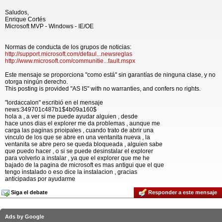
Saludos,
Enrique Cortés
Microsoft MVP - Windows - IE/OE
Normas de conducta de los grupos de noticias:
http://support.microsoft.com/defaul...newsreglas
http://www.microsoft.com/communitie...fault.mspx
Este mensaje se proporciona "como está" sin garantías de ninguna clase, y no
otorga ningún derecho.
This posting is provided "AS IS" with no warranties, and confers no rights.
"lordaccalon" escribió en el mensaje
news:349701c487b1$4b09a160$
hola a , a ver si me puede ayudar alguien , desde
hace unos dias el explorer me da problemas , aunque me
carga las paginas prioipales , cuando trato de abrir una
vinculo de los que se abre en una ventanita nueva , la
ventanita se abre pero se queda bloqueada , alguien sabe
que puedo hacer , o si se puede desinstalar el explorer
para volverlo a instalar , ya que el explorer que me he
bajado de la pagina de microsoft es mas antigui que el que
tengo instalado o eso dice la instalacion , gracias
anticipadas por ayudarme
Siga el debate
Responder a este mensaje
Ads by Google