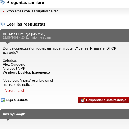
Preguntas similare
Problemas con las tarjetas de red
Leer las respuestas
#1
Alez Curquejo [MS MVP]
19/08/2009 - 23:11 |
Informe spam
Donde conectas? un router, un modem/router...? tienes IP fijas? el DHCP
activado?
Saludos,
Alez Curquejo
Microsoft MVP
Windows Desktop Experience
"Jose Luis Arranz" escribió en el
mensaje de noticias:
Mostrar la cita
Siga el debate
Responder a este mensaje
Ads by Google