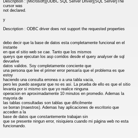
Description : [Microsoft][ODBC SQL Server Driver][SQL Server]The
cursor was
not declared.
y
Description : ODBC driver does not support the requested properties
debo decir que la base de datos esta completamente funcional en el
instante
en que el sitio web se cae. Tanto que los mismos
querys que ejecutan los asp corridos desde el query analyser de sql
devuelve
datos validos. Soy completamente conciente que
una persona que lee el primer error pensaría que el problema es que
estoy
haciendo una consulta erronea o a una tabla vacia,
pero les puedo asegurar que no es asi. La prueba de ello es que el sitio
levanta por si mismo sin que yo realice ninguna
operacion en aproximadamente 10 minutos en promedio. Ademas la
mayoria de
las tablas consultadas son tablas que dificilmente
se borran (maestros). Ademas hay aplicaciones de escritorio que
acceden a la
base de datos que constantemente trabajan sin
que se presente ningun error, nisiquiera cuando mi página web no esta
funcionando.