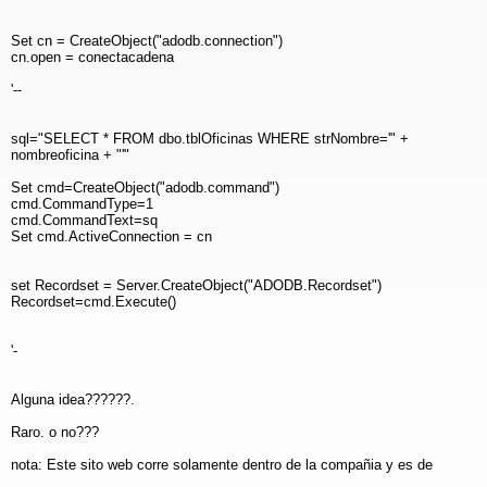
Set cn = CreateObject("adodb.connection")
cn.open = conectacadena
'--
sql="SELECT * FROM dbo.tblOficinas WHERE strNombre='" +
nombreoficina + "'"
Set cmd=CreateObject("adodb.command")
cmd.CommandType=1
cmd.CommandText=sq
Set cmd.ActiveConnection = cn
set Recordset = Server.CreateObject("ADODB.Recordset")
Recordset=cmd.Execute()
'-
Alguna idea??????.
Raro. o no???
nota: Este sito web corre solamente dentro de la compañia y es de