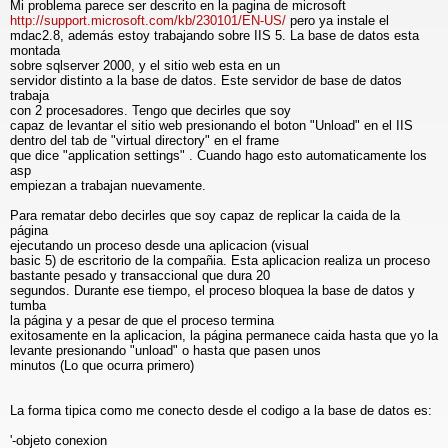
Mi problema parece ser descrito en la pagina de microsoft
http://support.microsoft.com/kb/230101/EN-US/
pero ya instale el
mdac2.8, además estoy trabajando sobre IIS 5. La base de datos esta
montada
sobre sqlserver 2000, y el sitio web esta en un
servidor distinto a la base de datos. Este servidor de base de datos
trabaja
con 2 procesadores. Tengo que decirles que soy
capaz de levantar el sitio web presionando el boton "Unload" en el IIS
dentro del tab de "virtual directory" en el frame
que dice "application settings" . Cuando hago esto automaticamente los
asp
empiezan a trabajan nuevamente.
Para rematar debo decirles que soy capaz de replicar la caida de la
página
ejecutando un proceso desde una aplicacion (visual
basic 5) de escritorio de la compañia. Esta aplicacion realiza un proceso
bastante pesado y transaccional que dura 20
segundos. Durante ese tiempo, el proceso bloquea la base de datos y
tumba
la página y a pesar de que el proceso termina
exitosamente en la aplicacion, la página permanece caida hasta que yo la
levante presionando "unload" o hasta que pasen unos
minutos (Lo que ocurra primero)
La forma tipica como me conecto desde el codigo a la base de datos es:
'-objeto conexion