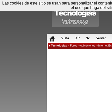
Las cookies de este sitio se usan para personalizar el conten
el uso que haga del sit
RSS & JS
Vista
XP
9x
Server
Tecnologias
>
Foros
>
Aplicaciones
>
Internet Ex