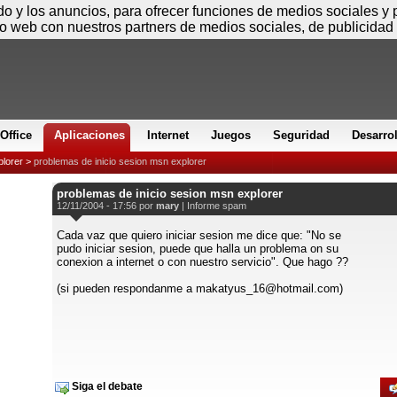
Sábado
ido y los anuncios, para ofrecer funciones de medios sociales y
io web con nuestros partners de medios sociales, de publicidad 
Office
Aplicaciones
Internet
Juegos
Seguridad
Desarro
plorer
>
problemas de inicio sesion msn explorer
problemas de inicio sesion msn explorer
12/11/2004 - 17:56 por
mary
|
Informe spam
Cada vaz que quiero iniciar sesion me dice que: "No se
pudo iniciar sesion, puede que halla un problema on su
conexion a internet o con nuestro servicio". Que hago ??
(si pueden respondanme a makatyus_16@hotmail.com)
Siga el debate