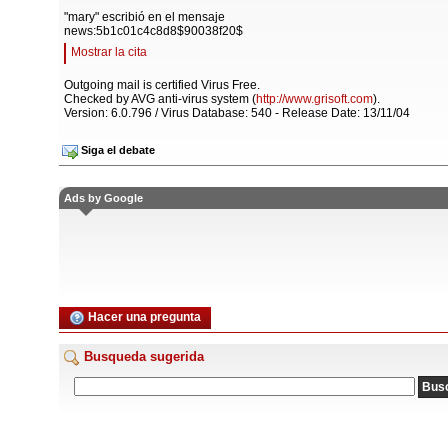
"mary" escribió en el mensaje
news:5b1c01c4c8d8$90038f20$
Mostrar la cita
Outgoing mail is certified Virus Free.
Checked by AVG anti-virus system (
http://www.grisoft.com
).
Version: 6.0.796 / Virus Database: 540 - Release Date: 13/11/04
Siga el debate
Ads by Google
Hacer una pregunta
Busqueda sugerida