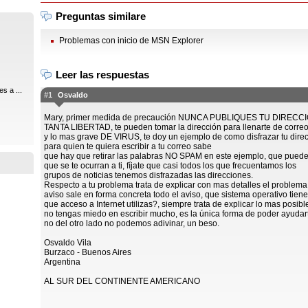
Preguntas similare
Problemas con inicio de MSN Explorer
Leer las respuestas
s a ...
#1
Osvaldo
Mary, primer medida de precaución NUNCA PUBLIQUES TU DIRE
TANTA LIBERTAD, te pueden tomar la dirección para llenarte de corre
y lo mas grave DE VIRUS, te doy un ejemplo de como disfrazar tu direc
para quien te quiera escribir a tu correo sabe
que hay que retirar las palabras NO SPAM en este ejemplo, que puede
que se te ocurran a ti, fíjate que casi todos los que frecuentamos los
grupos de noticias tenemos disfrazadas las direcciones.
Respecto a tu problema trata de explicar con mas detalles el problema
aviso sale en forma concreta todo el aviso, que sistema operativo tiene
que acceso a Internet utilizas?, siempre trata de explicar lo mas posibl
no tengas miedo en escribir mucho, es la única forma de poder ayudart
no del otro lado no podemos adivinar, un beso.
Osvaldo Vila
Burzaco - Buenos Aires
Argentina
AL SUR DEL CONTINENTE AMERICANO