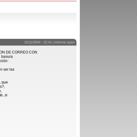
15/11/2004 - 22:41 |
Informe spam
CCION DE CORREO CON
o basura
ción:
n ser las
, que
s?,
e,
e, si