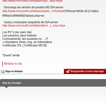
http://www.microsoft.com/spain/isas...fault.mspx
· Descarga de versión de prueba MS ISA server
http://www.microsoft.com/downloads/...x?FamilyID
504cad-893b-4212-9ab2-
999ad1d8fe68&DisplayLang=es
· Guías y manuales (español) de ISA server:
http://www.microsoft.com/latam/tech...s_esp.mspx
·
Los PC''s me caen mal.
Los usuarios, peor todavía
Curiosamente, las usuarias no... ;-P
==Desiderio Ondo | Ing. en Informática.
Certificado ITIL | Certificado MCSE.
"David" wrote:
Mostrar la cita
Siga el debate
Responder a este mensaje
Ads by Google