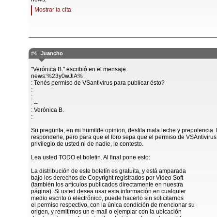
Mostrar la cita
#4
Juancho
"Verónica B." escribió en el mensaje
news:%23y0wJlA%
: Tenés permiso de VSantivirus para publicar ésto?
:
:
: --
: Verónica B.
:
Su pregunta, en mi humilde opinion, destila mala leche y prepotencia
responderle, pero para que el foro sepa que el permiso de VSAntivirus
privilegio de usted ni de nadie, le contesto.
Lea usted TODO el boletin. Al final pone esto:
La distribución de este boletín es gratuita, y está amparada
bajo los derechos de Copyright registrados por Video Soft
(también los artículos publicados directamente en nuestra
página). Si usted desea usar esta información en cualquier
medio escrito o electrónico, puede hacerlo sin solicitarnos
el permiso respectivo, con la única condición de mencionar su
origen, y remitirnos un e-mail o ejemplar con la ubicación