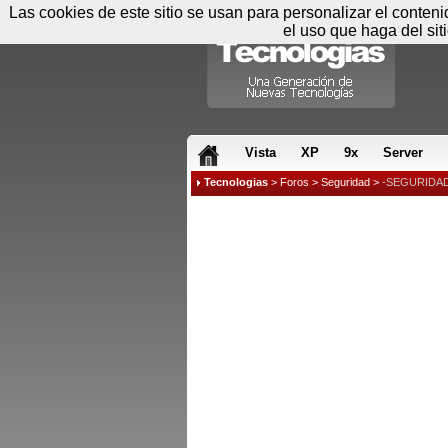
Las cookies de este sitio se usan para personalizar el conten
el uso que haga del sit
RSS & JS
Vista
XP
9x
Server
Tecnologias
>
Foros
>
Seguridad
>
-SEGURIDAD- 