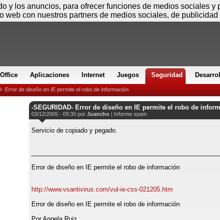
Jueves
ido y los anuncios, para ofrecer funciones de medios sociales y
io web con nuestros partners de medios sociales, de publicidad 
Office
Aplicaciones
Internet
Juegos
Seguridad
Desarro
Error de diseño en IE permite el robo de información
-SEGURIDAD- Error de diseño en IE permite el robo de infor
03/12/2005 - 09:30 por
Juancho
|
Informe spam
Servicio de copiado y pegado.
______________________________________________________
Error de diseño en IE permite el robo de información
http://www.vsantivirus.com/vul-ie-css-021205.htm
Error de diseño en IE permite el robo de información
Por Angela Ruiz