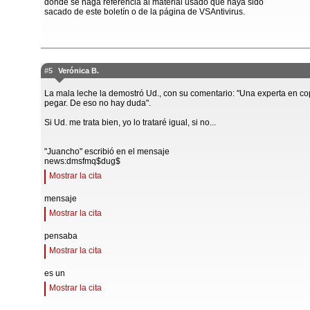
donde se haga referencia al material usado que haya sido
sacado de este boletín o de la página de VSAntivirus.
#5
Verónica B.
La mala leche la demostró Ud., con su comentario: "Una experta en co
pegar. De eso no hay duda".
Si Ud. me trata bien, yo lo trataré igual, si no...
"Juancho" escribió en el mensaje
news:dmsfmq$dug$
Mostrar la cita
mensaje
Mostrar la cita
pensaba
Mostrar la cita
es un
Mostrar la cita