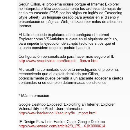
Según Gillon, el problema ocurre porque el Internet Explorer
no interpreta o filtra adecuadamente los archivos de hojas de
estilo en cascada (CSS por las siglas en inglés de Cascading
Style Sheet), un lenguaje creado para ayudar en el diseño y
presentación de páginas Web, utilizado por miles de sitios en
Internet.
El fallo no puede explotarse si se configura el Internet
Explorer como VSAntivirus sugiere en el siguiente artículo,
para impedir la ejecución de scripts (solo los sitios que el
usuario considere seguros podrán hacerlo):
Configuración personalizada para hacer más seguro el IE
http://www.vsantivirus.com/faq-siti...fianza.htm
Microsoft ha comentado que está investigando el problema,
reconociendo que el exploit detallado por Gillon,
potencialmente puede permitir a un atacante acceder a ciertos
contenidos si se cumplen determinadas condiciones.
* Más información:
Google Desktop Exposed: Exploiting an Internet Explorer
Vulnerability to Phish User Information
http://www.hacker.co.il/security/ie...mport.html
IE Design Flaw Lets Hacker Crack Google Desktop
http://www.eweek.com/article2/0,175...X1K0000614