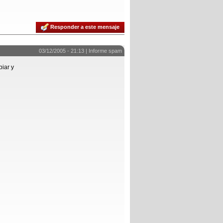
Responder a este mensaje
03/12/2005 - 21:13 |
Informe spam
piar y