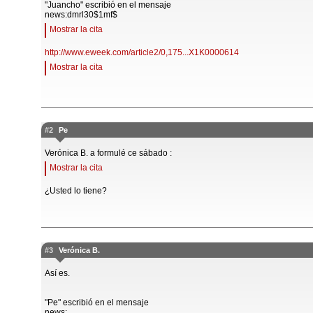
"Juancho" escribió en el mensaje
news:dmrl30$1mf$
Mostrar la cita
http://www.eweek.com/article2/0,175...X1K0000614
Mostrar la cita
#2
Pe
Verónica B. a formulé ce sábado :
Mostrar la cita
¿Usted lo tiene?
#3
Verónica B.
Así es.
"Pe" escribió en el mensaje
news: