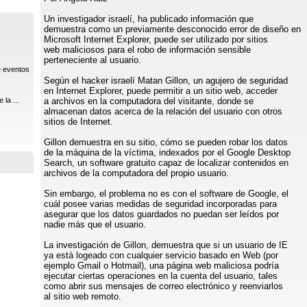
Un investigador israelí, ha publicado información que
demuestra como un previamente desconocido error de diseño en
Microsoft Internet Explorer, puede ser utilizado por sitios
web maliciosos para el robo de información sensible
perteneciente al usuario.
e eventos
Según el hacker israelí Matan Gillon, un agujero de seguridad
en Internet Explorer, puede permitir a un sitio web, acceder
la ...
a archivos en la computadora del visitante, donde se
almacenan datos acerca de la relación del usuario con otros
sitios de Internet.
Gillon demuestra en su sitio, cómo se pueden robar los datos
de la máquina de la víctima, indexados por el Google Desktop
Search, un software gratuito capaz de localizar contenidos en
archivos de la computadora del propio usuario.
Sin embargo, el problema no es con el software de Google, el
cuál posee varias medidas de seguridad incorporadas para
asegurar que los datos guardados no puedan ser leídos por
nadie más que el usuario.
La investigación de Gillon, demuestra que si un usuario de IE
ya está logeado con cualquier servicio basado en Web (por
ejemplo Gmail o Hotmail), una página web maliciosa podría
ejecutar ciertas operaciones en la cuenta del usuario, tales
como abrir sus mensajes de correo electrónico y reenviarlos
al sitio web remoto.