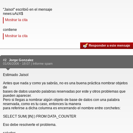
"Jaisol" escribió en el mensaje
news:uAzX$
Mostrar la cita
contiene
Mostrar la cita
Responder a este mensaje
#2
Jorge Gonzalez
01/06/2006 - 18:07 |
Informe spam
Estimado Jaisol
Antes que nada y como ya sabrás, no es una buena práctica nombrar objetos
de
bases de datos usando palabras reservadas por este y otros problemas que
pueden aparecer.
Pero si llegas a nombrar algún objeto de base de datos con una palabra
reservada, como es tu caso, entonces la manera
para referirse a dicha columna es encerrando el nombre entre corchetes:
SELECT SUM( [IN] ) FROM DATA_COUNTER
Eso debe resolverte el problema.