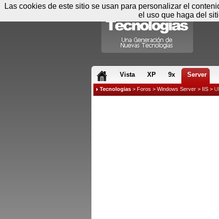
Las cookies de este sitio se usan para personalizar el conten
el uso que haga del sit
RSS & JS
Vista
XP
9x
Server
Tecnologias
>
Foros
>
Windows Server
>
IIS
>
U