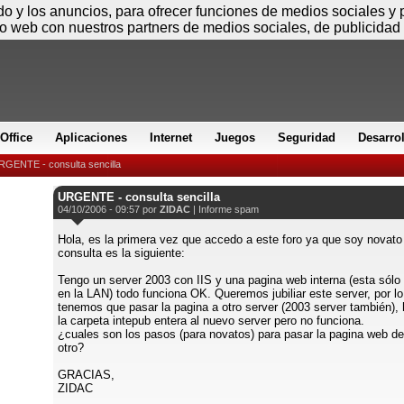
Viernes
ido y los anuncios, para ofrecer funciones de medios sociales y
io web con nuestros partners de medios sociales, de publicidad 
Office
Aplicaciones
Internet
Juegos
Seguridad
Desarro
RGENTE - consulta sencilla
URGENTE - consulta sencilla
04/10/2006 - 09:57 por
ZIDAC
|
Informe spam
Hola, es la primera vez que accedo a este foro ya que soy novato 
consulta es la siguiente:
Tengo un server 2003 con IIS y una pagina web interna (esta sólo
en la LAN) todo funciona OK. Queremos jubiliar este server, por l
tenemos que pasar la pagina a otro server (2003 server también),
la carpeta intepub entera al nuevo server pero no funciona.
¿cuales son los pasos (para novatos) para pasar la pagina web de
otro?
GRACIAS,
ZIDAC