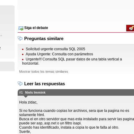
Siga el debate
..
Preguntas similare
2
Soilcitud urgente consulta SQL 2005
Ayuda Urgente: Consulta con parámetros
Urgente!!! Consulta SQL pasar datos de una tabla vertical a
horizontal.
Mostrar todos los temas similares
Leer las respuestas
#1
Niels Immink
Hola zidac,
Si no funciona cuando copias lor archivos, sera que la pagina no es
solamente html.
Busca el en otro servidor que mas esta instalado para servir las pagina
puede ser asp, asp.net o un filtro isapi.
Cuando has identificado, instala a copia lo que te falta al otro.
Suerte,