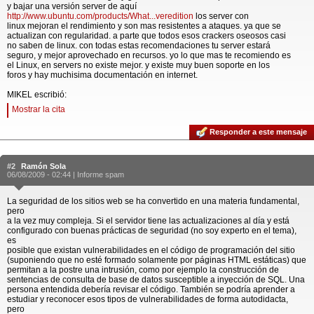
y bajar una versión server de aquí
http://www.ubuntu.com/products/What...veredition
los server con
linux mejoran el rendimiento y son mas resistentes a ataques. ya que se
actualizan con regularidad. a parte que todos esos crackers oseosos casi
no saben de linux. con todas estas recomendaciones tu server estará
seguro, y mejor aprovechado en recursos. yo lo que mas te recomiendo es
el Linux, en servers no existe mejor. y existe muy buen soporte en los
foros y hay muchisima documentación en internet.
MIKEL escribió:
Mostrar la cita
Responder a este mensaje
#2
Ramón Sola
06/08/2009 - 02:44 |
Informe spam
La seguridad de los sitios web se ha convertido en una materia fundamental,
pero
a la vez muy compleja. Si el servidor tiene las actualizaciones al día y está
configurado con buenas prácticas de seguridad (no soy experto en el tema),
es
posible que existan vulnerabilidades en el código de programación del sitio
(suponiendo que no esté formado solamente por páginas HTML estáticas) que
permitan a la postre una intrusión, como por ejemplo la construcción de
sentencias de consulta de base de datos susceptible a inyección de SQL. Una
persona entendida debería revisar el código. También se podría aprender a
estudiar y reconocer esos tipos de vulnerabilidades de forma autodidacta,
pero