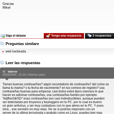
Gracias
Mikel
Siga el debate
Tengo una respuesta
3 respuestas
Preguntas similare
web hackeada
Leer las respuestas
#1
Valente
05/08/2009 - 21:10 |
Informe spam
Tienes buenas contraseñas? algún recordatorio de contraseña? del como se
llama tu mama? o tu fecha de nacimiento? en tus correos de registro? usa
contraseñas buenas para empezar, casi todos estos tipos oseosos lo que
hacen es adivinar contraseñas, usa contraseñas fuertes por ejemplo
"kdjfhei3&!SD" esas contraseñas son casi indestructibles. aunque pueden
ser detectadas por troyanos y keyloggers en tu PC. por lo cual es bueno
un gran antivirus, y ser muy cuidadoso con lo que abres en tu PC. Y pues
mira... ese servidor es muy viejo. No se si podrías mejorarlo con un
server de la ultima tecnología y gratuito como es Linux. puedes leer mas