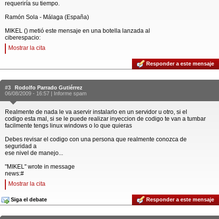
requeriría su tiempo.
Ramón Sola - Málaga (España)
MIKEL () metió este mensaje en una botella lanzada al
ciberespacio:
Mostrar la cita
Responder a este mensaje
#3
Rodolfo Parrado Gutiérrez
06/08/2009 - 16:57 |
Informe spam
Realmente de nada le va aservir instalarlo en un servidor u otro, si el
codigo esta mal, si se le puede realizar inyeccion de codigo te van a tumbar
facilmente tengs linux windows o lo que quieras
Debes revisar el codigo con una persona que realmente conozca de
seguridad a
ese nivel de manejo...
"MIKEL" wrote in message
news:#
Mostrar la cita
Siga el debate
Responder a este mensaje