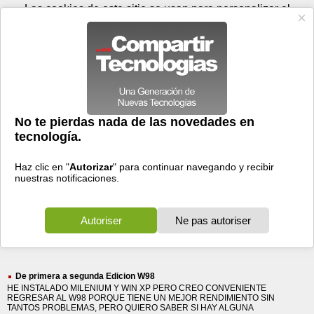
Jueves 06 de agosto - 10:34
Registrar
Conectar
Las cookies de este sitio se usan para personalizar el
contenido y los anuncios, para ofrecer funciones de medios
sociales y para analizar el tráfico. Además, compartimos
información sobre el uso que haga del sitio web con nuestros
partners de medios sociales, de publicidad y de análisis
web.
OK
Foros
Prensa
Videos
Tecnologias
>
Buscar
> segunda edicion
segunda
edicion
381 resultados
Ordenar por fecha
-
Ordenar por pertinencia
Todos
Prensa
Foros
(381)
(154)
(227)
De primera a segunda Edicion W98
HE INSTALADO MILENIUM Y WIN XP PERO CREO CONVENIENTE
REGRESAR AL W98 PORQUE TIENE UN MEJOR RENDIMIENTO SIN
TANTOS PROBLEMAS, PERO QUIERO SABER SI HAY ALGUNA