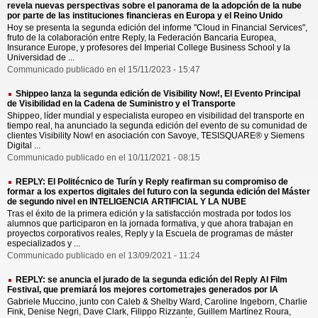
revela nuevas perspectivas sobre el panorama de la adopción de la nube
por parte de las instituciones financieras en Europa y el Reino Unido
Hoy se presenta la segunda edición del informe "Cloud in Financial Services",
fruto de la colaboración entre Reply, la Federación Bancaria Europea,
Insurance Europe, y profesores del Imperial College Business School y la
Universidad de ...
Communicado publicado en el 15/11/2023 - 15:47
Shippeo lanza la segunda edición de Visibility Now!, El Evento Principal
de Visibilidad en la Cadena de Suministro y el Transporte
Shippeo, líder mundial y especialista europeo en visibilidad del transporte en
tiempo real, ha anunciado la segunda edición del evento de su comunidad de
clientes Visibility Now! en asociación con Savoye, TESISQUARE® y Siemens
Digital ...
Communicado publicado en el 10/11/2021 - 08:15
REPLY: El Politécnico de Turín y Reply reafirman su compromiso de
formar a los expertos digitales del futuro con la segunda edición del Máster
de segundo nivel en INTELIGENCIA ARTIFICIAL Y LA NUBE
Tras el éxito de la primera edición y la satisfacción mostrada por todos los
alumnos que participaron en la jornada formativa, y que ahora trabajan en
proyectos corporativos reales, Reply y la Escuela de programas de máster
especializados y ...
Communicado publicado en el 13/09/2021 - 11:24
REPLY: se anuncia el jurado de la segunda edición del Reply AI Film
Festival, que premiará los mejores cortometrajes generados por IA
Gabriele Muccino, junto con Caleb & Shelby Ward, Caroline Ingeborn, Charlie
Fink, Denise Negri, Dave Clark, Filippo Rizzante, Guillem Martínez Roura,