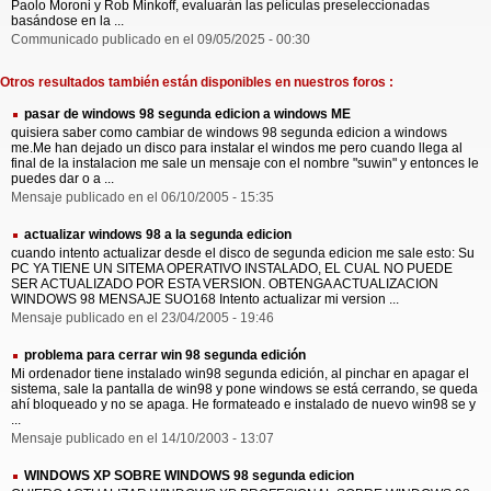
Paolo Moroni y Rob Minkoff, evaluarán las películas preseleccionadas
basándose en la ...
Communicado publicado en el 09/05/2025 - 00:30
Otros resultados también están disponibles en nuestros foros :
pasar de windows 98 segunda edicion a windows ME
quisiera saber como cambiar de windows 98 segunda edicion a windows
me.Me han dejado un disco para instalar el windos me pero cuando llega al
final de la instalacion me sale un mensaje con el nombre "suwin" y entonces le
puedes dar o a ...
Mensaje publicado en el 06/10/2005 - 15:35
actualizar windows 98 a la segunda edicion
cuando intento actualizar desde el disco de segunda edicion me sale esto: Su
PC YA TIENE UN SITEMA OPERATIVO INSTALADO, EL CUAL NO PUEDE
SER ACTUALIZADO POR ESTA VERSION. OBTENGA ACTUALIZACION
WINDOWS 98 MENSAJE SUO168 Intento actualizar mi version ...
Mensaje publicado en el 23/04/2005 - 19:46
problema para cerrar win 98 segunda edición
Mi ordenador tiene instalado win98 segunda edición, al pinchar en apagar el
sistema, sale la pantalla de win98 y pone windows se está cerrando, se queda
ahí bloqueado y no se apaga. He formateado e instalado de nuevo win98 se y
...
Mensaje publicado en el 14/10/2003 - 13:07
WINDOWS XP SOBRE WINDOWS 98 segunda edicion