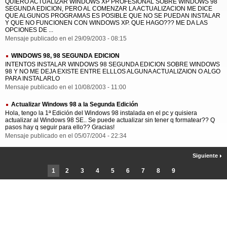
QUIERO ACTUALIZAR WINDOWS XP PROFESIONAL SOBRE WINDOWS 98
SEGUNDA EDICION, PERO AL COMENZAR LA ACTUALIZACION ME DICE
QUE ALGUNOS PROGRAMAS ES POSIBLE QUE NO SE PUEDAN INSTALAR
Y QUE NO FUNCIONEN CON WINDOWS XP. QUE HAGO??? ME DA LAS
OPCIONES DE ...
Mensaje publicado en el 29/09/2003 - 08:15
WINDOWS 98, 98 SEGUNDA EDICION
INTENTOS INSTALAR WINDOWS 98 SEGUNDA EDICION SOBRE WINDOWS
98 Y NO ME DEJA EXISTE ENTRE ELLLOS ALGUNA ACTUALIZAION O ALGO
PARA INSTALARLO
Mensaje publicado en el 10/08/2003 - 11:00
Actualizar Windows 98 a la Segunda Edición
Hola, tengo la 1ª Edición del Windows 98 instalada en el pc y quisiera
actualizar al Windows 98 SE.. Se puede actualizar sin tener q formatear?? Q
pasos hay q seguir para ello?? Gracias!
Mensaje publicado en el 05/07/2004 - 22:34
Siguiente
1
2
3
4
5
6
7
8
9