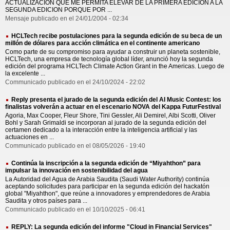
ACTUALIZACION QUE ME PERMITA ELEVAR DE LA PRIMERA EDICION A LA
SEGUNDA EDICION PORQUE POR ...
Mensaje publicado en el 24/01/2004 - 02:34
HCLTech recibe postulaciones para la segunda edición de su beca de un
millón de dólares para acción climática en el continente americano
Como parte de su compromiso para ayudar a construir un planeta sostenible,
HCLTech, una empresa de tecnología global líder, anunció hoy la segunda
edición del programa HCLTech Climate Action Grant in the Americas. Luego de
la excelente ...
Communicado publicado en el 24/10/2024 - 22:02
Reply presenta el jurado de la segunda edición del AI Music Contest: los
finalistas volverán a actuar en el escenario NOVA del Kappa FuturFestival
Agoria, Max Cooper, Fleur Shore, Tini Gessler, Ali Demirel, Albi Scotti, Oliver
Bohl y Sarah Grimaldi se incorporan al jurado de la segunda edición del
certamen dedicado a la interacción entre la inteligencia artificial y las
actuaciones en ...
Communicado publicado en el 08/05/2026 - 19:40
Continúa la inscripción a la segunda edición de “Miyahthon” para
impulsar la innovación en sostenibilidad del agua
La Autoridad del Agua de Arabia Saudita (Saudi Water Authority) continúa
aceptando solicitudes para participar en la segunda edición del hackatón
global "Miyahthon", que reúne a innovadores y emprendedores de Arabia
Saudita y otros países para ...
Communicado publicado en el 10/10/2025 - 06:41
REPLY: La segunda edición del informe "Cloud in Financial Services"