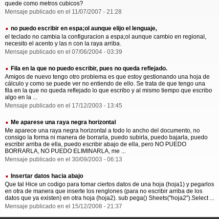
quede como metros cubicos?
Mensaje publicado en el 11/07/2007 - 21:28
no puedo escribir en espa;ol aunque elijo el lenguaje,
el teclado no cambia la configuracion a espa;ol aunque cambio en regional,
necesito el acento y las n con la raya arriba.
Mensaje publicado en el 07/06/2004 - 03:39
Fila en la que no puedo escribir, pues no queda reflejado.
Amigos de nuevo tengo otro problema es que estoy gestionando una hoja de
cálculo y como se puede ver no entiendo de ello. Se trata de que tengo una
fila en la que no queda reflejado lo que escribo y al mismo tiempo que escribo
algo en la ...
Mensaje publicado en el 17/12/2003 - 13:45
Me aparese una raya negra horizontal
Me aparece una raya negra horizontal a todo lo ancho del documento, no
consigo la forma ni manera de borrarla, puedo subirla, puedo bajarla, puedo
escribir arriba de ella, puedo escribir abajo de ella, pero NO PUEDO
BORRARLA, NO PUEDO ELIMINARLA, me ...
Mensaje publicado en el 30/09/2003 - 06:13
Insertar datos hacia abajo
Que tal Hice un codigo para tomar ciertos datos de una hoja (hoja1) y pegarlos
en otra de manera que inserte los renglones (para no escribir arriba de los
datos que ya existen) en otra hoja (hoja2). sub pega() Sheets("hoja2").Select ...
Mensaje publicado en el 15/12/2008 - 21:37