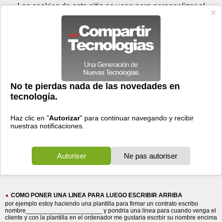
Viernes 07 de agosto - 14:18
Registrar
Conectar
Las cookies de este sitio se usan para personalizar el
contenido y los anuncios, para ofrecer funciones de medios
sociales y para analizar el tráfico. Además, compartimos
información sobre el uso que haga del sitio web con nuestros
partners de medios sociales, de publicidad y de análisis
web.
OK
Foros
Prensa
Videos
Tecnologias
>
Buscar
> escribir arriba
escribir
arriba
118 resultados
Ordenar por fecha
-
Ordenar por pertinencia
Todos
Prensa
Foros
(118)
(3)
(115)
COMO PONER UNA LINEA PARA LUEGO ESCRIBIR ARRIBA
por ejemplo estoy haciendo una plantilla para firmar un contrato escribo
nombre______________________ y pondria una linea para cuando venga el
cliente y con la plantilla en el ordenador me gustaria escrbir su nombre encima