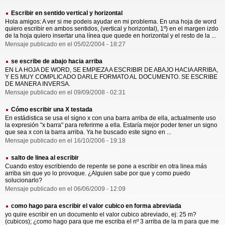
Escribir en sentido vertical y horizontal
Hola amigos: A ver si me podeis ayudar en mi problema. En una hoja de word
quiero escribir en ambos sentidos, (vertical y horizontal), 1º) en el margen izdo
de la hoja quiero insertar una línea que quede en horizontal y el resto de la ...
Mensaje publicado en el 05/02/2004 - 18:27
se escribe de abajo hacia arriba
EN LA HOJA DE WORD, SE EMPIEZA A ESCRIBIR DE ABAJO HACIA ARRIBA,
Y ES MUY COMPLICADO DARLE FORMATO AL DOCUMENTO. SE ESCRIBE
DE MANERA INVERSA.
Mensaje publicado en el 09/09/2008 - 02:31
Cómo escribir una X testada
En estádistica se usa el signo x con una barra arriba de ella, actualmente uso
la expresión "x barra" para referirme a ella. Estaría mejor poder tener un signo
que sea x con la barra arriba. Ya he buscado este signo en ...
Mensaje publicado en el 16/10/2006 - 19:18
salto de linea al escribir
Cuando estoy escribiendo de repente se pone a escribir en otra linea más
arriba sin que yo lo provoque. ¿Alguien sabe por que y como puedo
solucionarlo?
Mensaje publicado en el 06/06/2009 - 12:09
como hago para escribir el valor cubico en forma abreviada
yo quire escribir en un documento el valor cubico abreviado, ej: 25 m?
(cubicos); ¿como hago para que me escriba el nº 3 arriba de la m para que me