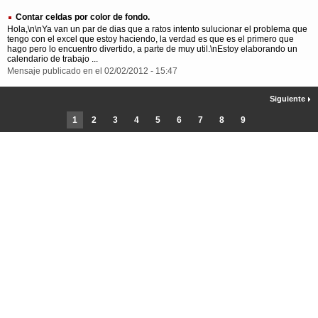
Contar celdas por color de fondo.
Hola,\n\nYa van un par de dias que a ratos intento sulucionar el problema que
tengo con el excel que estoy haciendo, la verdad es que es el primero que
hago pero lo encuentro divertido, a parte de muy util.\nEstoy elaborando un
calendario de trabajo ...
Mensaje publicado en el 02/02/2012 - 15:47
Siguiente
1
2
3
4
5
6
7
8
9