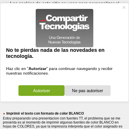
Jueves 06 de agosto - 05:34
Registrar
Conectar
Las cookies de este sitio se usan para personalizar el
contenido y los anuncios, para ofrecer funciones de medios
sociales y para analizar el tráfico. Además, compartimos
información sobre el uso que haga del sitio web con nuestros
partners de medios sociales, de publicidad y de análisis
web.
OK
Foros
Prensa
Videos
Tecnologias
>
Buscar
> color blanco
color
blanco
332 resultados
Ordenar por fecha
-
Ordenar por pertinencia
Todos
Prensa
Foros
(332)
(51)
(281)
Imprimir el texto con formato de color BLANCO
Estoy preparando una presentacion con fuentes TT, el problema que se me
presenta es al momento de imprimir algunas fuentes de color BLANCO en
hojas de COLORES, ya que la impresora interpreta que el color asignado es