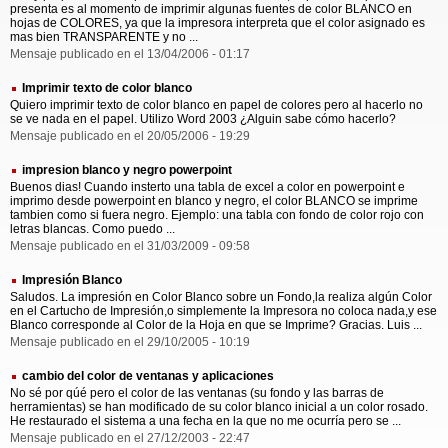
presenta es al momento de imprimir algunas fuentes de color BLANCO en
hojas de COLORES, ya que la impresora interpreta que el color asignado es
mas bien TRANSPARENTE y no ...
Mensaje publicado en el 13/04/2006 - 01:17
Imprimir texto de color blanco
Quiero imprimir texto de color blanco en papel de colores pero al hacerlo no
se ve nada en el papel. Utilizo Word 2003 ¿Alguin sabe cómo hacerlo?
Mensaje publicado en el 20/05/2006 - 19:29
impresion blanco y negro powerpoint
Buenos dias! Cuando insterto una tabla de excel a color en powerpoint e
imprimo desde powerpoint en blanco y negro, el color BLANCO se imprime
tambien como si fuera negro. Ejemplo: una tabla con fondo de color rojo con
letras blancas. Como puedo ...
Mensaje publicado en el 31/03/2009 - 09:58
Impresión Blanco
Saludos. La impresión en Color Blanco sobre un Fondo,la realiza algún Color
en el Cartucho de Impresión,o simplemente la Impresora no coloca nada,y ese
Blanco corresponde al Color de la Hoja en que se Imprime? Gracias. Luis ...
Mensaje publicado en el 29/10/2005 - 10:19
cambio del color de ventanas y aplicaciones
No sé por qúé pero el color de las ventanas (su fondo y las barras de
herramientas) se han modificado de su color blanco inicial a un color rosado.
He restaurado el sistema a una fecha en la que no me ocurría pero se ...
Mensaje publicado en el 27/12/2003 - 22:47