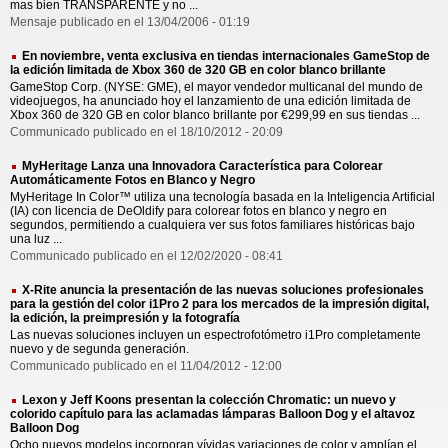
mas bien TRANSPARENTE y no ...
Mensaje publicado en el 13/04/2006 - 01:19
En noviembre, venta exclusiva en tiendas internacionales GameStop de
la edición limitada de Xbox 360 de 320 GB en color blanco brillante
GameStop Corp. (NYSE: GME), el mayor vendedor multicanal del mundo de
videojuegos, ha anunciado hoy el lanzamiento de una edición limitada de
Xbox 360 de 320 GB en color blanco brillante por €299,99 en sus tiendas ...
Communicado publicado en el 18/10/2012 - 20:09
MyHeritage Lanza una Innovadora Característica para Colorear
Automáticamente Fotos en Blanco y Negro
MyHeritage In Color™ utiliza una tecnología basada en la Inteligencia Artificial
(IA) con licencia de DeOldify para colorear fotos en blanco y negro en
segundos, permitiendo a cualquiera ver sus fotos familiares históricas bajo
una luz ...
Communicado publicado en el 12/02/2020 - 08:41
X-Rite anuncia la presentación de las nuevas soluciones profesionales
para la gestión del color i1Pro 2 para los mercados de la impresión digital,
la edición, la preimpresión y la fotografía
Las nuevas soluciones incluyen un espectrofotómetro i1Pro completamente
nuevo y de segunda generación.
Communicado publicado en el 11/04/2012 - 12:00
Lexon y Jeff Koons presentan la colección Chromatic: un nuevo y
colorido capítulo para las aclamadas lámparas Balloon Dog y el altavoz
Balloon Dog
Ocho nuevos modelos incorporan vívidas variaciones de color y amplían el