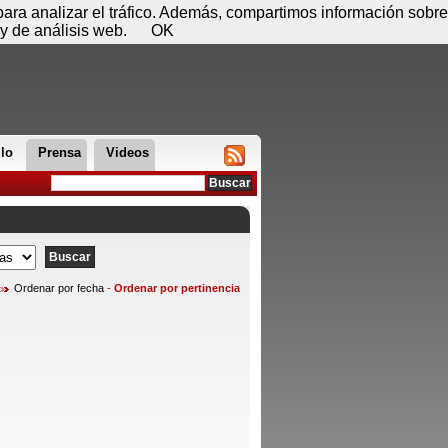
 07 de agosto - 21:01
Registrar
Conectar
 para analizar el tráfico. Además, compartimos información sobre
y de análisis web.
OK
llo
Prensa
Videos
Ordenar por fecha
-
Ordenar por pertinencia