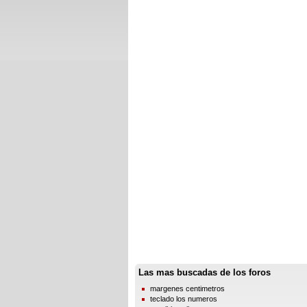
Las mas buscadas de los foros
margenes centimetros
teclado los numeros