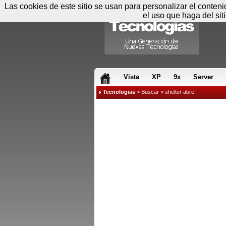
Las cookies de este sitio se usan para personalizar el conten
el uso que haga del sit
RSS & JS
Vista
XP
9x
Server
Tecnologias
>
Buscar
> shelter abre