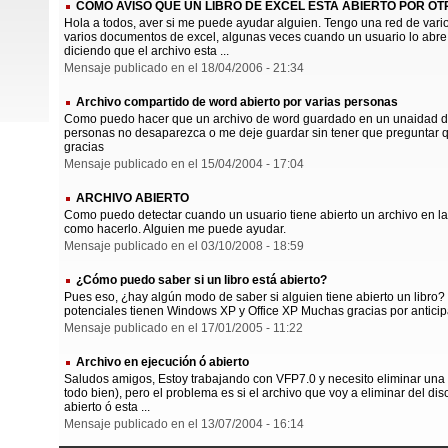
COMO AVISO QUE UN LIBRO DE EXCEL ESTA ABIERTO POR O
Hola a todos, aver si me puede ayudar alguien. Tengo una red de vari
varios documentos de excel, algunas veces cuando un usuario lo abre y
diciendo que el archivo esta ...
Mensaje publicado en el 18/04/2006 - 21:34
Archivo compartido de word abierto por varias personas
Como puedo hacer que un archivo de word guardado en un unaidad de
personas no desaparezca o me deje guardar sin tener que preguntar qui
gracias
Mensaje publicado en el 15/04/2004 - 17:04
ARCHIVO ABIERTO
Como puedo detectar cuando un usuario tiene abierto un archivo en la r
como hacerlo. Alguien me puede ayudar.
Mensaje publicado en el 03/10/2008 - 18:59
¿Cómo puedo saber si un libro está abierto?
Pues eso, ¿hay algún modo de saber si alguien tiene abierto un libro? E
potenciales tienen Windows XP y Office XP Muchas gracias por anticip
Mensaje publicado en el 17/01/2005 - 11:22
Archivo en ejecución ó abierto
Saludos amigos, Estoy trabajando con VFP7.0 y necesito eliminar una
todo bien), pero el problema es si el archivo que voy a eliminar del dis
abierto ó esta ...
Mensaje publicado en el 13/07/2004 - 16:14