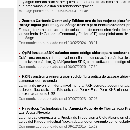
hay algun metodo para saber quien tiene abierto un archivo en local
que programas la estan referenciando? gracias.
Mensaje publicado en el 06/06/2004 - 21:46
Zextras Carbonio Community Edition: una de las mejores platafor
trabajo digital gratuitas y de código abierto para comunicaciones p
Zextras, líder en el desarrollo de soluciones de correo electrónico inno
lanzamiento de Carbonio Community Edition (CE), una plataforma de lu
de código ...
Communicado publicado en el 13/02/2024 - 08:11
QpiAI lanza su SDK cuántico como código abierto para acelerar el
QpiAI, una empresa líder a nivel mundial en computación cuántica de ci
de software cuántico, QpiAI Quantum SDK, como software de código abie
Communicado publicado en el 08/07/2026 - 17:31
KKR construirá primera gran red de fibra óptica de acceso abierto
aumentar competencia
La firma de inversión líder a nivel mundial KKR acuerda adquirir una 
redes de fibra óptica de Telefónica del Perú y Entel Perú. KKR planea 
aproximadamente US$ ...
Communicado publicado en el 07/07/2023 - 07:03
Hyperloop Technologies Inc. Anuncia Acuerdo de Tierras para Pru
Las Vegas, Nevada
La empresa comenzará la Prueba de Propulsión a Cielo Abierto en el p
acres del Parque Industrial Apex, trabajando en conjunto con el estado
Communicado publicado en el 09/12/2015 - 15:18