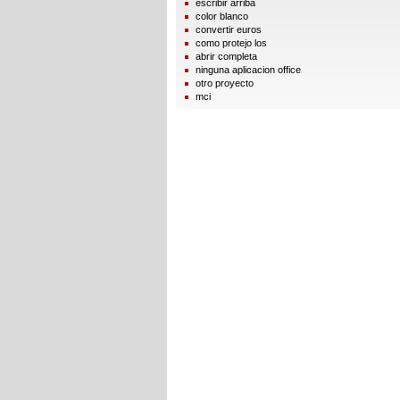
escribir arriba
color blanco
convertir euros
como protejo los
abrir completa
ninguna aplicacion office
otro proyecto
mci