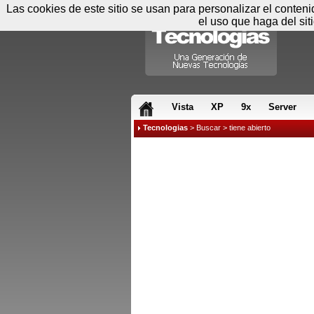
Las cookies de este sitio se usan para personalizar el conten
el uso que haga del sit
RSS & JS
Vista
XP
9x
Server
Tecnologias
>
Buscar
> tiene abierto