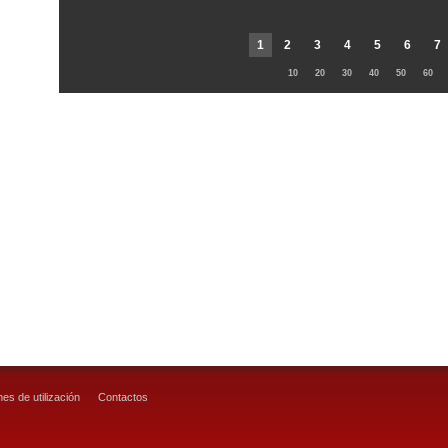
1
2
3
4
5
6
7
10
20
30
40
50
60
es de utilización
Contactos