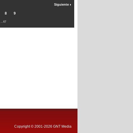
Siguiente
8
9
...67
Copyright © 2001-2026 GNT Media