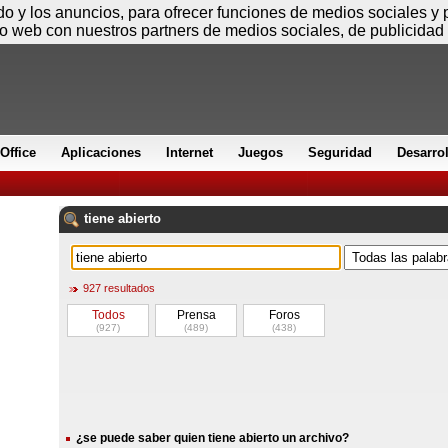
Sábado
ido y los anuncios, para ofrecer funciones de medios sociales y
io web con nuestros partners de medios sociales, de publicidad 
Office
Aplicaciones
Internet
Juegos
Seguridad
Desarro
tiene
abierto
927 resultados
Todos
Prensa
Foros
(927)
(489)
(438)
¿se puede saber quien tiene abierto un archivo?