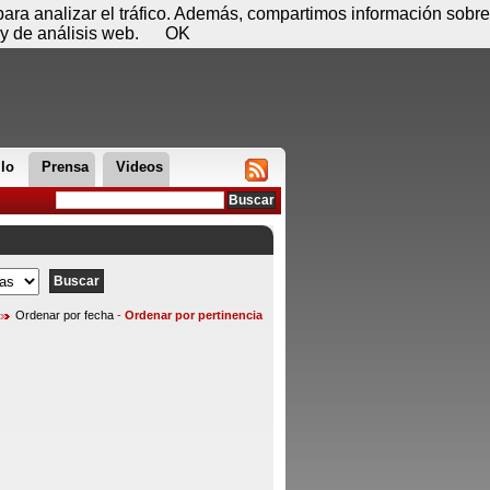
 08 de agosto - 05:26
Registrar
Conectar
 para analizar el tráfico. Además, compartimos información sobre
y de análisis web.
OK
llo
Prensa
Videos
Ordenar por fecha
-
Ordenar por pertinencia