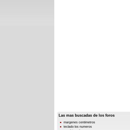
Las mas buscadas de los foros
margenes centimetros
teclado los numeros