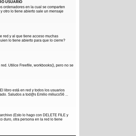
TRO USUARIO
os ordenadores en la cual se comparten
 otro lo tiene abierto sale un mensaje
 red y al que tiene acceso muchas
en lo tiene abierto para que lo cierre?
ed. Utilice Freefile, workbooks(), pero no se
l libro está en red y todos los usuarios
ado. Saludos a tod@s Emilio miliuco56 ...
 archivo (Esto lo hago con DELETE FILE y
co duro, otra persona en la red lo tiene