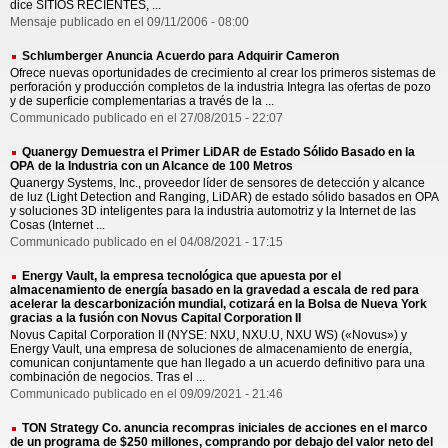
dice SITIOS RECIENTES, ...
Mensaje publicado en el 09/11/2006 - 08:00
Schlumberger Anuncia Acuerdo para Adquirir Cameron
Ofrece nuevas oportunidades de crecimiento al crear los primeros sistemas de
perforación y producción completos de la industria Integra las ofertas de pozo
y de superficie complementarias a través de la ...
Communicado publicado en el 27/08/2015 - 22:07
Quanergy Demuestra el Primer LiDAR de Estado Sólido Basado en la
OPA de la Industria con un Alcance de 100 Metros
Quanergy Systems, Inc., proveedor líder de sensores de detección y alcance
de luz (Light Detection and Ranging, LiDAR) de estado sólido basados en OPA
y soluciones 3D inteligentes para la industria automotriz y la Internet de las
Cosas (Internet ...
Communicado publicado en el 04/08/2021 - 17:15
Energy Vault, la empresa tecnológica que apuesta por el
almacenamiento de energía basado en la gravedad a escala de red para
acelerar la descarbonización mundial, cotizará en la Bolsa de Nueva York
gracias a la fusión con Novus Capital Corporation II
Novus Capital Corporation II (NYSE: NXU, NXU.U, NXU WS) («Novus») y
Energy Vault, una empresa de soluciones de almacenamiento de energía,
comunican conjuntamente que han llegado a un acuerdo definitivo para una
combinación de negocios. Tras el ...
Communicado publicado en el 09/09/2021 - 21:46
TON Strategy Co. anuncia recompras iniciales de acciones en el marco
de un programa de $250 millones, comprando por debajo del valor neto del