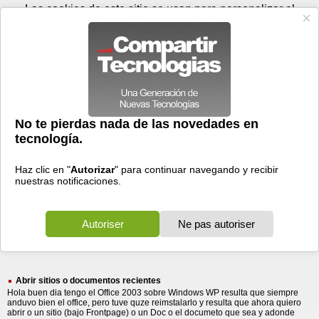
Jueves 06 de agosto - 20:30
Registrar
Conectar
Las cookies de este sitio se usan para personalizar el
contenido y los anuncios, para ofrecer funciones de medios
sociales y para analizar el tráfico. Además, compartimos
información sobre el uso que haga del sitio web con nuestros
partners de medios sociales, de publicidad y de análisis
web.
OK
Foros
Prensa
Videos
Tecnologias
>
Buscar
> sitios documentos recientes
sitios
documentos
recientes
12 resultados
Ordenar por fecha
-
Ordenar por pertinencia
Todos
Prensa
Foros
(12)
(6)
(6)
Abrir sitios o documentos recientes
Hola buen dia tengo el Office 2003 sobre Windows WP resulta que siempre
anduvo bien el office, pero tuve quze reimstalarlo y resulta que ahora quiero
abrir o un sitio (bajo Frontpage) o un Doc o el documeto que sea y adonde