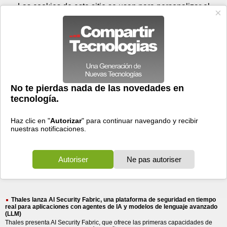
Jueves 06 de agosto - 14:02
Registrar
Conectar
Las cookies de este sitio se usan para personalizar el
contenido y los anuncios, para ofrecer funciones de medios
sociales y para analizar el tráfico. Además, compartimos
información sobre el uso que haga del sitio web con nuestros
partners de medios sociales, de publicidad y de análisis
web.
OK
Foros
Prensa
Videos
Tecnologias
>
Buscar
> thales lanza
thales
lanza
10 resultados
Ordenar por fecha
-
Ordenar por pertinencia
Todos
Prensa
(10)
(10)
Thales lanza AI Security Fabric, una plataforma de seguridad en tiempo
real para aplicaciones con agentes de IA y modelos de lenguaje avanzado
(LLM)
Thales presenta AI Security Fabric, que ofrece las primeras capacidades de