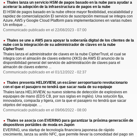
Thales lanza un servicio HSM de pagos basado en la nube para ayudar a
acelerar la adopción de la infraestructura de pagos en la nube
El HSM de pagos basado en la nube ofrece mayor flexibilidad, escalabilidad y
rapidez de comercialización El servicio de suscripción mensual se integra con
Azure, AWS y Google Cloud Platform para implementaciones en varias nubes
Un enfoque ...
Communicado publicado en el 22/08/2023 - 07:00
Thales se une a AWS para apoyar la soberanía digital de los clientes de la
nube con la integración de su administrador de claves en la nube
CipherTrust
Thales lanza el administrador de claves en la nube CipherTrust, el cual se
integra con el almacén de claves externo (XKS) de AWS El anuncio de la
disponibilidad general del servicio de administración de claves para el
almacén de claves externo ...
Communicado publicado en el 01/12/2022 - 02:37
Thales presenta HELIXVIEW, un escáner aeroportuario revolucionario
con el que el pasajero no tendrá que sacar nada de su equipaje
Thales lanza HELIXVIEW, su nuevo sistema de detección de explosivos en
equipajes de mano (EDS CB, por sus siglas en inglés). Una solución fija,
innovadora, compacta y ligera, con la que el pasajero no tendrá que sacar
objetos del equipaje. ...
Communicado publicado en el 09/06/2022 - 08:00
Thales se asocia con EVERING para garantizar la próxima generación de
dispositivos portátiles de moda en Japón
EVERING, una startup de tecnología financiera japonesa de rápido
crecimiento, lanza su anillo NFC, que permite llevar la comodidad del pago sin