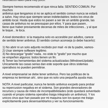
heuristicos valen para muy poco.
Siempre hemos recomensdo el que ninca falla: SENTIDO COMUN. Por
muchos
antivirus que tengamos si no se aplica el sentido comun nunca se estará
a salvo. Hay virus que siempre seran indetectables: todos los virus de
ambito local. Hasta que estos no pasen a ser de un ambito grande, las
casas de antivirus no se preosupan por ellos. Y para que pasen..
tiene que haber previamente decenas de miles de infecciones... y al que
le toque... le toca.
A nivel domestico: si la maquina solo es accesible por adultos, carece
de sentido tener antivirus. El sentido comun aconseja (o debe hacerlo):
1) No abrir ni un solo adjunto recibido por mail -ni de tu padre, vamos-
2) Usar siempre software legitimo.
3) No descargar "gratis" nada.. no xiste lo "gratis" por mucho que
se empeñen algunos: todos tienen un fin.
4) Tener las herramientas del sistema actualizadas (WindowsUpdate).
Unicamente las casas serias dan este soporte que otros sistemas
operativos no pueden permitirse.
A nivel empresarial se debe tener antivirus. Pero las politicas de la
empresa no terminan ahí.. sino que es solo una pequeña ayuda mas.
NOTA: A nivel particular, nunca he tenido antivirus excpeto para probar
su repercusion negativa en el sistema. Son grandes devoradores de
recursos y causa de miles de incompatibilidades (esto quedará solventado
cuando el propio sistema operativo traiga integrado un antivirus). Y los
unicos cirus que han pasado por mi maquina son los queyo me traigo
explicitamente para desensamblarlos y ver su funcionamiento.