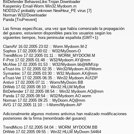
BitDefender BehavesLike:Trojan.Downloader
Kaspersky Email-Worm.Win32.Mydoom.m
NOD32v2 probably unknown NewHeur_PE virus [7]
Norman W32/Downloader
Panda [TruPrevent]
Las firmas específicas, una vez que había comenzado la propagación
del gusano, estuvieron disponibles para los usuarios según los
siguientes tiempos, hora peninsular española (GMT+1):
ClamAV 16.02.2005 23:02 :: Worm.Mydoom.M-2
Sophos 17.02.2005 00:02 :: W32/MyDoom-O
TrendMicro 17.02.2005 01:11 :: WORM_MYDOOM.M
F-Prot 17.02.2005 01:48 :: W32/Mydoom.AY@mm
McAfee 17.02.2005 01:53 :: W32/Mydoom.bb@MM!zip
eTrust-Iris 17.02.2005 02:35 :: Win32/Mydoom.AU!Worm
Symantec 17.02.2005 03:30 :: W32.Mydoom.AX@mm
eTrust-Vet 17.02.2005 06:35 :: Win32.Mydoom.AU!ZIP
Antivir 17.02.2005 07:11 :: Worm/MyDoom.BB
DrWeb 17.02.2005 08:10 :: Win32.HLLW.MyBot
BitDefender 17.02.2005 08:54 :: Win32.Mydoom.AQ@mm
Panda 17.02.2005 08:54 :: W32/Mydoom.AO.worm
Norman 17.02.2005 09:25 :: MyDoom.AQ@mm
AVG 17.02.2005 11:10 :: I-Worm/Mydoom.AP
Adicionalmente algunos motores antivirus han realizado modificaciones
posteriores de la firma (renombrado del gusano):
TrendMicro 17.02.2005 04:04 :: WORM_MYDOOM.BB
DrWeb 17.02.2005 09:55 :: Win32.HLLM.MyDoom.54464