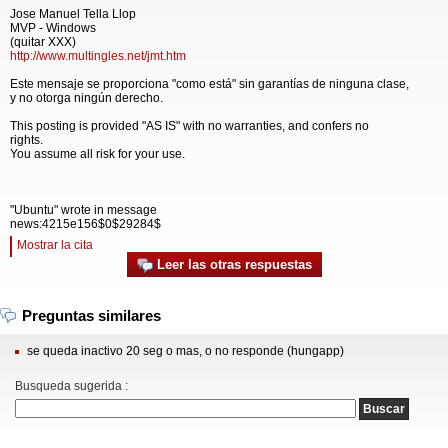
Jose Manuel Tella Llop
MVP - Windows
(quitar XXX)
http://www.multingles.net/jmt.htm
Este mensaje se proporciona "como está" sin garantías de ninguna clase,
y no otorga ningún derecho.
This posting is provided "AS IS" with no warranties, and confers no
rights.
You assume all risk for your use.
"Ubuntu" wrote in message
news:4215e156$0$29284$
Mostrar la cita
Leer las otras respuestas
Preguntas similares
se queda inactivo 20 seg o mas, o no responde (hungapp)
Busqueda sugerida :