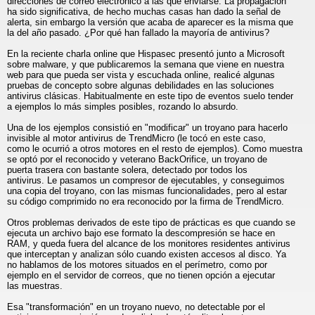
direcciones de correo electrónico a las que enviarse. La propagación
ha sido significativa, de hecho muchas casas han dado la señal de
alerta, sin embargo la versión que acaba de aparecer es la misma que
la del año pasado. ¿Por qué han fallado la mayoría de antivirus?
En la reciente charla online que Hispasec presentó junto a Microsoft
sobre malware, y que publicaremos la semana que viene en nuestra
web para que pueda ser vista y escuchada online, realicé algunas
pruebas de concepto sobre algunas debilidades en las soluciones
antivirus clásicas. Habitualmente en este tipo de eventos suelo tender
a ejemplos lo más simples posibles, rozando lo absurdo.
Una de los ejemplos consistió en "modificar" un troyano para hacerlo
invisible al motor antivirus de TrendMicro (le tocó en este caso,
como le ocurrió a otros motores en el resto de ejemplos). Como muestra
se optó por el reconocido y veterano BackOrifice, un troyano de
puerta trasera con bastante solera, detectado por todos los
antivirus. Le pasamos un compresor de ejecutables, y conseguimos
una copia del troyano, con las mismas funcionalidades, pero al estar
su código comprimido no era reconocido por la firma de TrendMicro.
Otros problemas derivados de este tipo de prácticas es que cuando se
ejecuta un archivo bajo ese formato la descompresión se hace en
RAM, y queda fuera del alcance de los monitores residentes antivirus
que interceptan y analizan sólo cuando existen accesos al disco. Ya
no hablamos de los motores situados en el perímetro, como por
ejemplo en el servidor de correos, que no tienen opción a ejecutar
las muestras.
Esa "transformación" en un troyano nuevo, no detectable por el