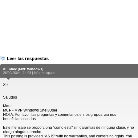
Leer las respuestas
#1
Marc [MVP Windows]
26/02/2004 - 14:08 |
Informe spam
:-))
Saludos
Marc
MCP - MVP Windows Shell/User
NOTA. Por favor, las preguntas y comentarios en los grupos, así nos
beneficiamos todos.
Este mensaje se proporciona "como está" sin garantías de ninguna clase, y no
otorga ningún derecho.
This posting is provided "AS IS" with no warranties, and confers no rights. You