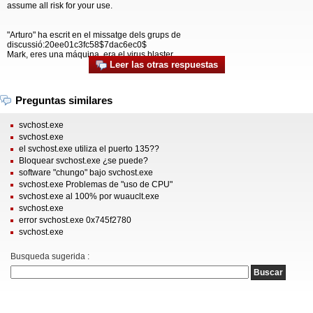
assume all risk for your use.
"Arturo" ha escrit en el missatge dels grups de
discussió:20ee01c3fc58$7dac6ec0$
Mark, eres una máquina, era el virus blaster
Leer las otras respuestas
Preguntas similares
svchost.exe
svchost.exe
el svchost.exe utiliza el puerto 135??
Bloquear svchost.exe ¿se puede?
software "chungo" bajo svchost.exe
svchost.exe Problemas de "uso de CPU"
svchost.exe al 100% por wuauclt.exe
svchost.exe
error svchost.exe 0x745f2780
svchost.exe
Busqueda sugerida :