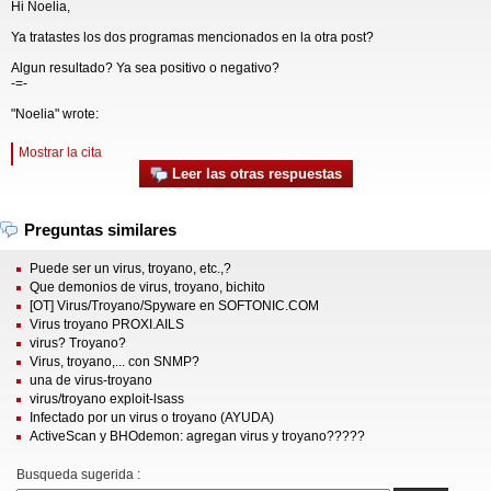
Hi Noelia,
Ya tratastes los dos programas mencionados en la otra post?
Algun resultado? Ya sea positivo o negativo?
-=-
"Noelia" wrote:
Mostrar la cita
Leer las otras respuestas
Preguntas similares
Puede ser un virus, troyano, etc.,?
Que demonios de virus, troyano, bichito
[OT] Virus/Troyano/Spyware en SOFTONIC.COM
Virus troyano PROXI.AILS
virus? Troyano?
Virus, troyano,... con SNMP?
una de virus-troyano
virus/troyano exploit-lsass
Infectado por un virus o troyano (AYUDA)
ActiveScan y BHOdemon: agregan virus y troyano?????
Busqueda sugerida :