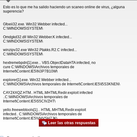
Esto es lo que me ha salido haciendo un scaneo online de virus, ¿alguna
sugerencia?
Gfoeii32.exe. Win32.Webber infected...
C:\WINDOWS\SYSTEM\
Omdgkd32.dll Win32.Webber.K infected...
C:\WINDOWS\SYSTEM\
winzipv32.exe Win32.Ptakks.R2.C infected...
C:\WINDOWS\SYSTEM\
hextremebpdn[1].exe... VBS.ObjectDataHTA infected, no
cure C:\WINDOWS\Archivos temporales de
Internet\Content.IE5\N3P7B10W\
explorer[1].exe. Win32.Webber infected...
C:\WINDOWS\Archivos temporales de Internet\Content.IE5\I5S3KNEN\
CAYZ4XQZ.HTM.. HTML.MHTMLRedir.exploit infected
..C:\WINDOWS\Archivos temporales de
Internet\Content.IE5\55CIVZHT\
yello.freewebtools[1]... HTML.MHTMLRedir.exploit
infected.. C:\WINDOWS\Archivos temporales de
Internet\Content.IE5\VHVSH7JK\
Leer las otras respuestas