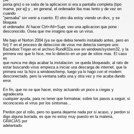
ponia gris) o se salia de la aplicacion si era a pantalla completa (tipo
mame, por ej) y , en general, el ordenador iba mas lento y de vez en
cuando
"pensaba" sin venir a cuento. El otro dia estoy viendo un divx, y se
bloquea
el ordenador. Al hacer Ctrl+Alt+Supr, veo una aplicacion que pone :
desconocido. Osea que me imagino que es un virus.
Me bajo el Norton 2004 (ya se que debia tenerlo instalado antes, pero en
fin) Y en el proceso de deteccion de virus me detecta siempre uno:
Backdoor.Trojan en el archivo Rundll32a.exe en windows/system32, y la
primera vez que lo hice, me lo detecto en un par de sitios mas. El caso
es
que nunca me deja acabar la instalacion: se queda bloqueado, al rato de
estar buscando virus empieza a iniciar una descarga de internet, que la
primera vez la hizo a windows/temp, luego ya lo hago con el modem
desconectado, pero la ventana salta una y otra vez y me acaba dando
error.
En fin, que no se que hacer, estoy actuando un poco a ciegas y
agradeceria
cualquier ayuda, para no tener que formatear, sobre los pasos a seguir, si
reconcoceis el virus por los sintomas...
Perdon por el rollo, pero no queria dejarme nada por si acaso, y perdon si
digo alguna burrada, es que no estoy muy puesto en la materia,
GRACIAS por
adelantado.