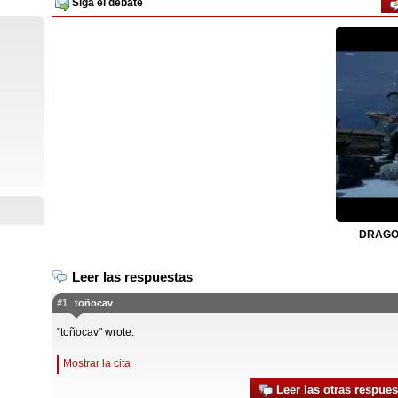
Siga el debate
DRAGON
Leer las respuestas
#1
toñocav
"toñocav" wrote:
Mostrar la cita
Leer las otras respues