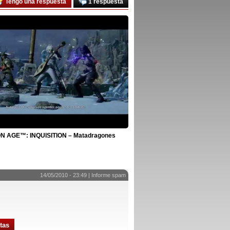
Tengo una respuesta
1 respuesta
 AGE™: INQUISITION – Matadragones
14/05/2010 - 23:49 |
Informe spam
tas