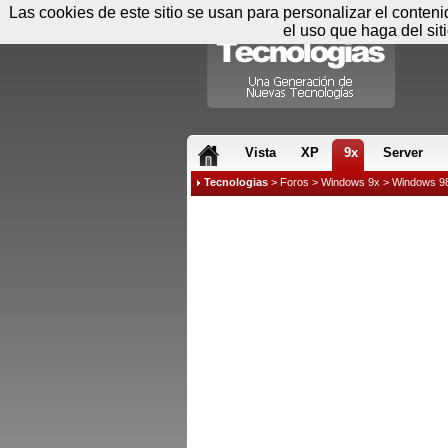
Las cookies de este sitio se usan para personalizar el conten
el uso que haga del sit
RSS & JS
Vista
XP
9x
Server
Tecnologias
>
Foros
>
Windows 9x
>
Windows 9