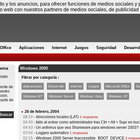
Jueves
ido y los anuncios, para ofrecer funciones de medios sociales y
io web con nuestros partners de medios sociales, de publicidad 
Office
Aplicaciones
Internet
Juegos
Seguridad
Desarro
lema
Windows 2000
trado
Filtrar por categoría :
Aplicaciones
Desarrollo
Internet
Juegos
Microsoft Office
Se
tente de
uestro
ción,
Windows NT
Windows Server
Windows Vista
Windows XP
parte de
26 de febrero, 2004
08:10
-
direcciones locales (LAT)
1 respuesta
04:43
-
fallo al entrar como administrador tras Ctrl + Alt + Supr en buc
04:43
-
Un antivirus que sea Shareware para windows server 2003?
03:54
-
Loggeo automatico
1 respuesta
02:15
-
Windows 2000 Server Inaccessible_BOOT_DEVICE
3 respue