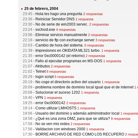
25 de febrero, 2004
23:45
-
Hola les hago una pregunta
2 respuestas
23:36
-
Reiniciar Servidor DNS
1 respuesta
23:30
-
No de serie de win2003 server..
2 respuestas
23:24
-
svchost.exe
4 respuestas
23:06
-
Eliminar servicio manualmente
2 respuestas
22:18
-
servicio de ftp con exchange server
3 respuestas
22:03
-
Cambio de hora del sistema.
5 respuestas
21:39
-
Impresiones en OKIDATA ML321 turbo.
1 respuesta
21:35
-
error 0xc0000142 (el retorno)
2 respuestas
21:24
-
Fallo al ejecutar programas en MS-DOS
1 respuesta
21:07
-
Atributos
2 respuestas
21:02
-
Telnet
6 respuestas
20:29
-
login script
5 respuestas
20:19
-
No coge el directorio activo del usuario
1 respuesta
20:09
-
problema nombre de dominio local igual que el de internet
1 
20:08
-
Solucionar el suceso 1202
1 respuesta
19:40
-
VPN
1 respuesta
19:25
-
error 0xc0000142
2 respuestas
19:14
-
Como utilizar LMHOSTS
1 respuesta
19:06
-
Usuario del dominio y además administrador local
1 respuest
18:58
-
¿Qué es una zona DMZ, para que se utiliza?
9 respuestas
17:58
-
No se ven mis redes
2 respuestas
17:56
-
Validacion con windows 2000
1 respuesta
17:30
-
BORRE ARCHIVO DE RED COMO LOS RECUPERO
2 respu