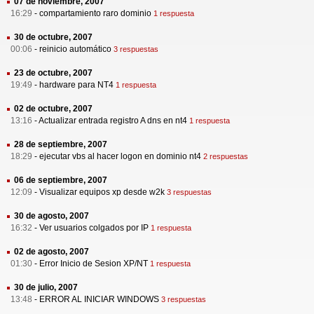
07 de noviembre, 2007
16:29
-
compartamiento raro dominio
1 respuesta
30 de octubre, 2007
00:06
-
reinicio automático
3 respuestas
23 de octubre, 2007
19:49
-
hardware para NT4
1 respuesta
02 de octubre, 2007
13:16
-
Actualizar entrada registro A dns en nt4
1 respuesta
28 de septiembre, 2007
18:29
-
ejecutar vbs al hacer logon en dominio nt4
2 respuestas
06 de septiembre, 2007
12:09
-
Visualizar equipos xp desde w2k
3 respuestas
30 de agosto, 2007
16:32
-
Ver usuarios colgados por IP
1 respuesta
02 de agosto, 2007
01:30
-
Error Inicio de Sesion XP/NT
1 respuesta
30 de julio, 2007
13:48
-
ERROR AL INICIAR WINDOWS
3 respuestas