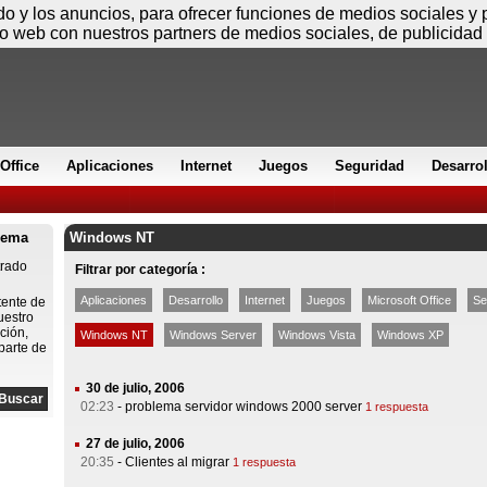
Sábado
ido y los anuncios, para ofrecer funciones de medios sociales y
io web con nuestros partners de medios sociales, de publicidad 
Office
Aplicaciones
Internet
Juegos
Seguridad
Desarro
lema
Windows NT
trado
Filtrar por categoría :
Aplicaciones
Desarrollo
Internet
Juegos
Microsoft Office
Se
tente de
uestro
ción,
Windows NT
Windows Server
Windows Vista
Windows XP
parte de
30 de julio, 2006
02:23
-
problema servidor windows 2000 server
1 respuesta
27 de julio, 2006
20:35
-
Clientes al migrar
1 respuesta