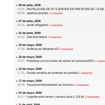
09 de junio, 2006
12:55
-
INSTALACION DE NT 4 SERVER EN PARTICION DE 7,8 GB.
08:30
-
apertura puertos
1 respuesta
07 de junio, 2006
02:15
-
perifil obligatorio
1 respuesta
02 de junio, 2006
03:32
-
disk boot failure
1 respuesta
29 de mayo, 2006
17:59
-
Politicas en Windows NT
1 respuesta
26 de mayo, 2006
13:07
-
Problema con los inicios de sesion en windows2003
1 respue
24 de mayo, 2006
17:31
-
Ocultar pestaña de protector de pantalla
1 respuesta
17 de mayo, 2006
18:30
-
Password Administrador de Dominio
2 respuestas
03 de mayo, 2006
19:27
-
Urgente:winnt server y service pack 6 128 bit
2 respuestas
11 de abril, 2006