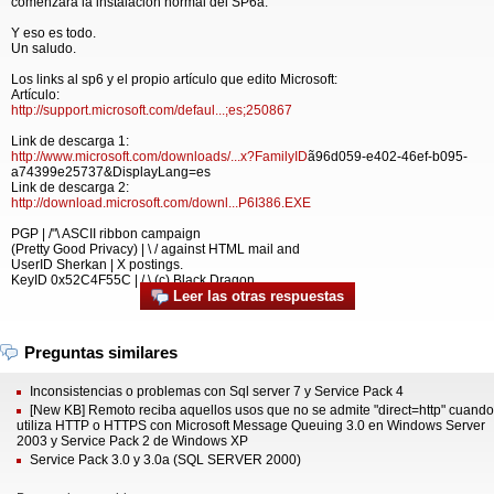
comenzará la instalación normal del SP6a.
Y eso es todo.
Un saludo.
Los links al sp6 y el propio artículo que edito Microsoft:
Artículo:
http://support.microsoft.com/defaul...;es;250867
Link de descarga 1:
http://www.microsoft.com/downloads/...x?FamilyID
ã96d059-e402-46ef-b095-
a74399e25737&DisplayLang=es
Link de descarga 2:
http://download.microsoft.com/downl...P6I386.EXE
PGP | /"\ ASCII ribbon campaign
(Pretty Good Privacy) | \ / against HTML mail and
UserID Sherkan | X postings.
KeyID 0x52C4F55C | / \ (c) Black Dragon
Leer las otras respuestas
Preguntas similares
Inconsistencias o problemas con Sql server 7 y Service Pack 4
[New KB] Remoto reciba aquellos usos que no se admite "direct=http" cuando
utiliza HTTP o HTTPS con Microsoft Message Queuing 3.0 en Windows Server
2003 y Service Pack 2 de Windows XP
Service Pack 3.0 y 3.0a (SQL SERVER 2000)