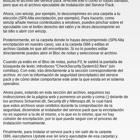
Buscas el archivo del service pack SP6i386.exe o como lo hayas llamado,
pero que es el archivo ejecutable de instalación del Service Pack.
Ahora, con winzip, por ejemplo, lo descomprimes en una carpeta a tu
elección (SP6 Alta encriptación, por ejemplo). Para hacerlo, como
winzip añade menus contextuales a windows, puedes pinchar sobre el
ejecutable con el botón derecho del ratón y le dices descomprimir en
tal sitio o abrir con winzip.
Posteriormente, en la carpeta donde lo hayas descomprimido (SP6 Alta
encriptación en nuestro caso), vas a la carpeta I386 y editas el
archivo Update.ini que allí encontrarás. Si no lo puedes editar
directamente puedes abrir el Bloc de notas y seleccionar el archivo.
Cuando ya estés en el Bloc de notas, pulsa F3; te saldrá la pantalla de
búsqueda de texto; introduces "CheckSecurity.System32.files" (sin
comillas). Con esto, irás directamente a la sección correspondiente del
archivo .ini con la información de seguridad (encriptado) del service
pack y de cómo debe comportarse este ante la que exista en el sistema
operativo.
Ahora pues, estando en esta sección del archivo, seguimos las
instrucciones de la página web y ponemos un punto y coma (;) delante de
los archivos Schannel.dll, Security.dll y Ntlmssps.dll, lo cual hará
que estos archivos sean omitidos durante la comprobación de la
seguridad, diciendole al instalador del service pack que la encriptación
no es superior a la de él mismo, o lo que es lo mismo, que no hay
colisión de encriptación, por lo que puede seguir con el proceso de
instalación normalmente.
Finalmente, para instalar el service pack y sin salir de la carpeta
I386, ejecutamos Update.exe (el único ejecutable de esa carpeta) y