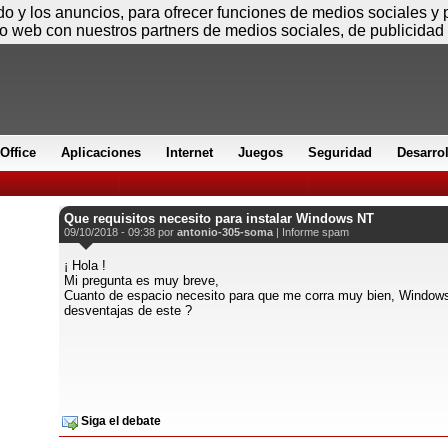
Sábado
ido y los anuncios, para ofrecer funciones de medios sociales y
io web con nuestros partners de medios sociales, de publicidad 
Office
Aplicaciones
Internet
Juegos
Seguridad
Desarro
Que requisitos necesito para instalar Windows NT
09/10/2018 - 09:38 por
antonio-305-soma
|
Informe spam
¡ Hola !
Mi pregunta es muy breve,
Cuanto de espacio necesito para que me corra muy bien, Windows
desventajas de este ?
Siga el debate