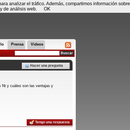
 08 de agosto - 18:48
Registrar
Conectar
 para analizar el tráfico. Además, compartimos información sobre
y de análisis web.
OK
llo
Prensa
Videos
Hacer una pregunta
 Nt y cuáles son las ventajas y
Tengo una respuesta