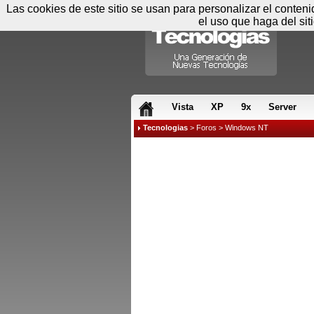
Las cookies de este sitio se usan para personalizar el conten
el uso que haga del sit
RSS & JS
Vista
XP
9x
Server
Tecnologias
>
Foros
>
Windows NT