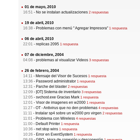
01 de mayo, 2010
16:51
-
No se instalan actualizaciones
2 respuestas
19 de abril, 2010
16:38
-
Problemas con menú " Agregar Impresora"
1 respuesta
06 de abril, 2010
22:01
-
replicas 2095
1 respuesta
07 de diciembre, 2004
04:08
-
problemas al visualizar Videos
3 respuestas
26 de febrero, 2004
14:11
-
Mensaje del Visor de Sucesos
1 respuesta
13:36
-
Password administrator
1 respuesta
12:31
-
Parche del blaster
2 respuestas
12:09
-
[OT] Sistema de inventario
3 respuestas
12:05
-
svchost.exe Gracias Mark
1 respuesta
12:01
-
Visor de imagenes en w2000
1 respuesta
11:27
-
OT - Antivirus que no den problemas
4 respuestas
11:11
-
Instalar sp4 sobre un w2000 pro virgen
2 respuestas
11:01
-
Problema con Wireless
4 respuestas
11:00
-
Default Printer
1 respuesta
10:36
-
net stop wins
1 respuesta
10:26
-
Error en EventSystem
1 respuesta
09:49
-
GPO - Hora de conexión y desconexión
1 respuesta