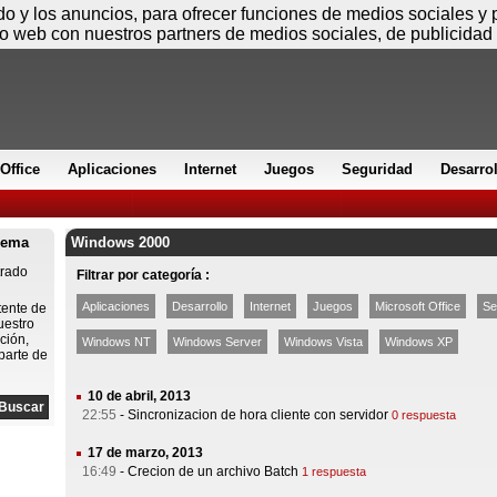
Viernes
ido y los anuncios, para ofrecer funciones de medios sociales y
io web con nuestros partners de medios sociales, de publicidad 
Office
Aplicaciones
Internet
Juegos
Seguridad
Desarro
lema
Windows 2000
trado
Filtrar por categoría :
Aplicaciones
Desarrollo
Internet
Juegos
Microsoft Office
Se
tente de
uestro
ción,
Windows NT
Windows Server
Windows Vista
Windows XP
parte de
10 de abril, 2013
22:55
-
Sincronizacion de hora cliente con servidor
0 respuesta
17 de marzo, 2013
16:49
-
Crecion de un archivo Batch
1 respuesta