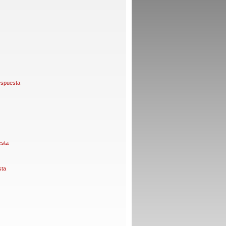
espuesta
esta
sta