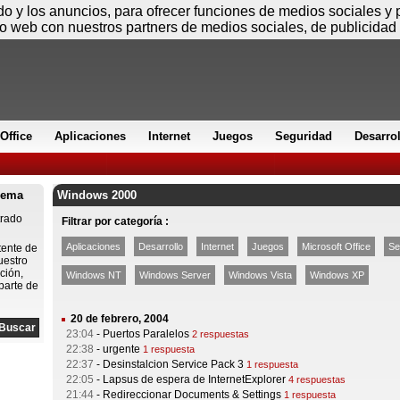
Viernes
ido y los anuncios, para ofrecer funciones de medios sociales y
io web con nuestros partners de medios sociales, de publicidad 
Office
Aplicaciones
Internet
Juegos
Seguridad
Desarro
lema
Windows 2000
trado
Filtrar por categoría :
Aplicaciones
Desarrollo
Internet
Juegos
Microsoft Office
Se
tente de
uestro
ción,
Windows NT
Windows Server
Windows Vista
Windows XP
parte de
20 de febrero, 2004
23:04
-
Puertos Paralelos
2 respuestas
22:38
-
urgente
1 respuesta
22:37
-
Desinstalcion Service Pack 3
1 respuesta
22:05
-
Lapsus de espera de InternetExplorer
4 respuestas
21:44
-
Redireccionar Documents & Settings
1 respuesta