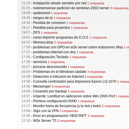
21:23
-
Instalación desde servidor por red
1 respuesta
20:25
-
redimensionar particion de windows 2003 server
3 respuestas
19:49
-
systemroot
1 respuesta
19:45
-
rangos de ip
1 respuesta
19:34
-
Perdida de conexion
2 respuestas
19:17
-
Plantilla para proyectos
1 respuesta
19:07
-
DFS
1 respuesta
19:02
-
como Imprimir programas de D.O.S.
1 respuesta
18:32
-
Memory.dmp
2 respuestas
17:59
-
problemas con GPO en w2k server sobre estaciones Wxp
1 r
17:57
-
problemas internet con dns
1 respuesta
17:45
-
Configuración Teclado
1 respuesta
17:38
-
servicios
1 respuesta
16:57
-
proceso desconocido
1 respuesta
16:04
-
Problemas en el Windows Update
3 respuestas
15:39
-
Deteccion e intrusion en Internet
2 respuestas
14:56
-
Consulta controlador para Impresora Epson LQ-1070
1 respu
14:35
-
Messenger
5 respuestas
14:05
-
Conexión por backup
1 respuesta
13:57
-
Urgente: Lentitud en aplicacion sobre Win 2000 Prof
1 respue
13:43
-
Primera configuración RAID
1 respuesta
13:17
-
Monitor fuera de frecuencia (y la red y todo)
2 respuestas
13:08
-
Sigo con la VPN
3 respuestas
12:39
-
Error en programacion VBSCRIPT
1 respuesta
12:10
-
W2k Server TS
2 respuestas