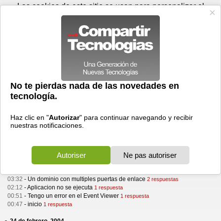
Jueves 06 de agosto - 14:13
Registrar
Conectar
Las cookies de este sitio se usan para personalizar el
contenido y los anuncios, para ofrecer funciones de medios
sociales y para analizar el tráfico. Además, compartimos
información sobre el uso que haga del sitio web con nuestros
partners de medios sociales, de publicidad y de análisis
web.
OK
Foros
Prensa
Videos
Tecnologias
>
Foros
> Windows 2000
Windows 2000
Hacer una pregunta
Filtrar por categoría :
Aplicaciones
Desarrollo
Internet
Juegos
Microsoft Office
Seguridad
Windows 2000
Windows 9x
Windows NT
Windows Server
Windows Vista
Windows XP
25 de febrero, 2004
03:32
-
Un dominio con multiples puertas de enlace
2 respuestas
02:12
-
Aplicacion no se ejecuta
1 respuesta
00:51
-
Tengo un error en el Event Viewer
1 respuesta
00:47
-
inicio
1 respuesta