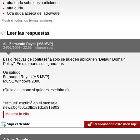
otra duda sobre las particiones
otra duda..
Otra duda acerca del ad-aware
Mostrar todos los temas similares
Leer las respuestas
#1
Fernando Reyes [MS MVP]
24/02/2004 - 22:55 |
Informe spam
Las directivas de contraseña sólo se pueden aplicar en "Default Domain
Policy". En otra parte son ignoradas.
Un saludo
Fernando Reyes [MS MVP]
MCSE Windows 2000
(Quítate el mono si quieres escribirme)
"samuel" escribió en el mensaje
news:0c7b01c3fb18$d1d91e80$
Mostrar la cita
Siga el debate
Responder a este mensaje
Ads by Google